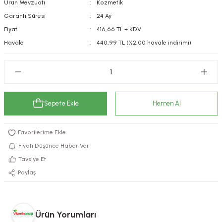
Ürün Mevzuatı
Kozmetik
kımı
e Mendilleri
ri
Garanti Süresi
24 Ay
Fiyat
416,66 TL + KDV
llagen Cilt Bakımı
ve Emzikleri
Hijyeni
Kovucular
Havale
440,99 TL (%2,00 havale indirimi)
uları
kımı
gler
ty Collagen
ları
Sepete Ekle
Hemen Al
ar, Şekerler
ünleri
ar
ebiyotikler
rı
Fiyatı Düşünce Haber Ver
Tavsiye Et
Paylaş
e Tuzlar
ı
er
raller
i ve Nebulizatörler
Ürün Yorumları