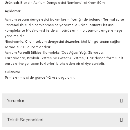
Ürün adı
: Bioxcin Acnium Dengeleyici Nemlendirci Krem 50ml
Açıklama
:
Acnium sebum dengeleyici bakım kremi içeriğinde bulunan Termal su ve
Pantenol ile cildin nemlenmesine yardımcı olurken, patentli bitkisel
kompleks ve Niasinamid ile de cilt pürüzlerinin oluşumunu engellemeye
yardımcıdır.
Niasinamid: Cildin sebum dengesini düzenler. Mat bir görünüm sağlar.
Termal Su: Cildi nemlendirir.
Acnium Patentli Bitkisel Kompleks (Çay Ağacı Yağı, Zerdeçal,
Karnabahar, Brokoli Ekstresi ve Gözotu Ekstresi): Hazırlanan formül cilt
pürüzlerine yol açan faktörleri bloke eden bir etkiye sahiptir.
Kullanımı
:
Temizlenmiş cilde günde 1-2 kez uygulanır.
Yorumlar
Taksit Seçenekleri
Bu ürüne ilk yorumu siz yapın!