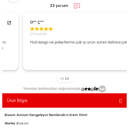
ekler
ve Sabunları
yotlar
23 yorum
e Losyonlar
sterler
O** Ç**
klar
27.04.2026
Hızlı kargo ve paketleme çok iyi ürün zaten kalitesi çok iyi
leri
Yorumlar tarafımızdan doğrulanmıştır.
Ürün Bilgisi
Bioxcin Acnium Dengeleyici Nemlendirci Krem 50ml
Marka
: Bioxcin