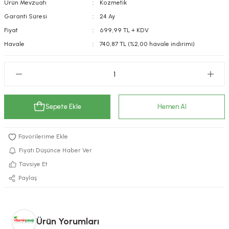
Ürün Mevzuatı
Kozmetik
kımı
e Mendilleri
ri
Garanti Süresi
24 Ay
Fiyat
699,99 TL + KDV
llagen Cilt Bakımı
ve Emzikleri
Hijyeni
Kovucular
Havale
740,87 TL (%2,00 havale indirimi)
uları
kımı
gler
ty Collagen
ları
Sepete Ekle
Hemen Al
ar, Şekerler
ünleri
ar
ebiyotikler
rı
Fiyatı Düşünce Haber Ver
Tavsiye Et
Paylaş
e Tuzlar
ı
er
raller
i ve Nebulizatörler
Ürün Yorumları