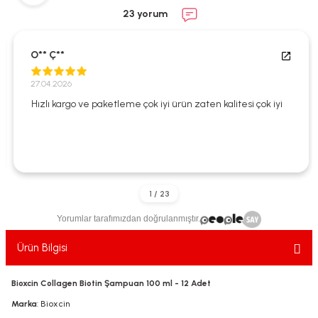
ekler
ve Sabunları
yotlar
23 yorum
e Losyonlar
sterler
O** Ç**
klar
27.04.2026
Hızlı kargo ve paketleme çok iyi ürün zaten kalitesi çok iyi
leri
Yorumlar tarafımızdan doğrulanmıştır.
Ürün Bilgisi
Bioxcin Collagen Biotin Şampuan 100 ml - 12 Adet
Marka
: Bioxcin