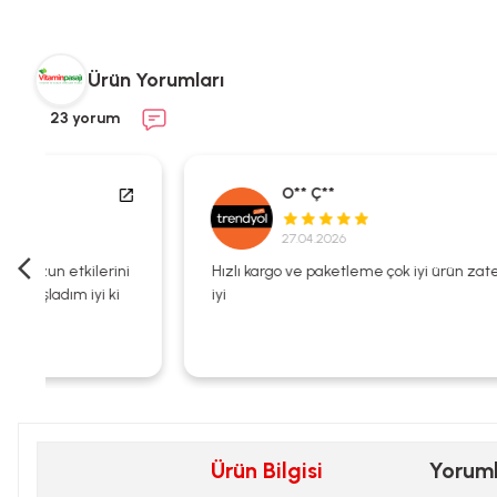
Ürün Yorumları
23 yorum
O** Ç**
27.04.2026
i
Hızlı kargo ve paketleme çok iyi ürün zaten kalitesi çok
iyi
Ürün Bilgisi
Yorum