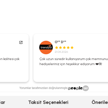
O** D**
21.04.2026
Çok uzun süredir kullanıyorum çok memnunum
hediyeleriniz için teşekkür ediyorum ❤️🌺
Yorumlar tarafımızdan doğrulanmıştır.
lar
Taksit Seçenekleri
Önerile