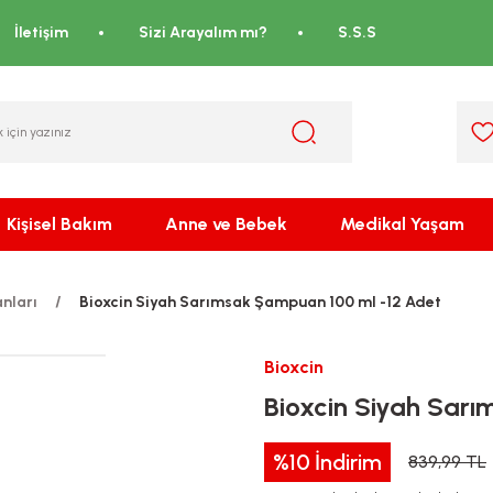
İletişim
Sizi Arayalım mı?
S.S.S
Kişisel Bakım
Anne ve Bebek
Medikal Yaşam
nları
Bioxcin Siyah Sarımsak Şampuan 100 ml -12 Adet
Bioxcin
Bioxcin Siyah Sar
%10
İndirim
839,99 TL