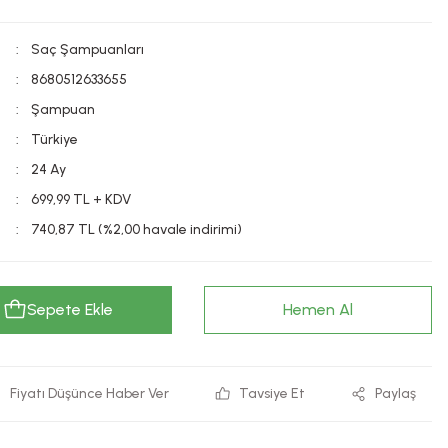
Saç Şampuanları
8680512633655
Şampuan
Türkiye
24 Ay
699,99 TL + KDV
740,87 TL (%2,00 havale indirimi)
Sepete Ekle
Hemen Al
Fiyatı Düşünce Haber Ver
Tavsiye Et
Paylaş