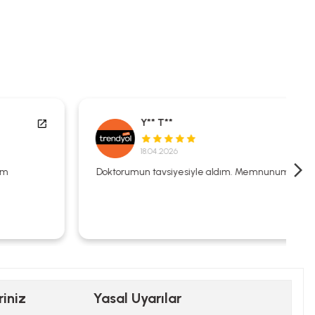
Y** T**
18.04.2026
Doktorumun tavsiyesiyle aldım. Memnunum.
riniz
Yasal Uyarılar