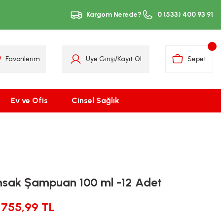
Kargom Nerede?
0 (533) 400 93 91
Favorilerim
Üye Girişi
/
Kayıt Ol
Sepet
Ev ve Ofis
Cinsel Sağlık
ımsak Şampuan 100 ml -12 Adet
755,99 TL