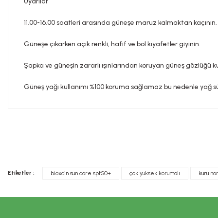
Uyarılar
11.00-16.00 saatleri arasında güneşe maruz kalmaktan kaçının.
Güneşe çıkarken açık renkli, hafif ve bol kıyafetler giyinin.
Şapka ve güneşin zararlı ışınlarından koruyan güneş gözlüğü ku
Güneş yağı kullanımı %100 koruma sağlamaz bu nedenle yağ sür
Bu ürünün fiyat bilgisi, resim, ürün açıklamalarında ve diğer konula
Görüş ve önerileriniz için teşekkür ederiz.
Tavsiye edilen günlük kullanım dozunu aşmayınız. Takviye edi
Ürün resmi kalitesiz, bozuk veya görüntülenemiyor.
doktorunuza başvurunuz. Çocukların ulaşamayacağı yerlerde s
Etiketler :
​bioxcin sun care spf50+
çok yüksek korumalı
kuru no
Ürün açıklamasında eksik bilgiler bulunuyor.
İLAÇ DEĞİLDİR.
Ürün bilgilerinde hatalar bulunuyor.
Hastalıkların önlenmesi veya tedavi edilmesi amacıyla kullanı
Ürün fiyatı diğer sitelerden daha pahalı.
Saklama koşulları
: