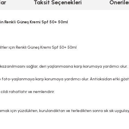
lar
Taksit Seçenekleri
Önerile
çin Renkli Güneş Kremi Spf 50+ 50ml
ltler için Renkli Güneş Kremi Spf 50+ 50ml
i kazanılmasını sağlar, deri yaşlanmasına karşı korumaya yardımcı olur.
 ve foto-yaşlanmaya karşı korumaya yardımcı olur. Antioksidan etki göste
cildi rahatlatır ve nemlendirir.
amak için yüzdükten, kurulandıktan ve terledikten sonra sık sık uygu