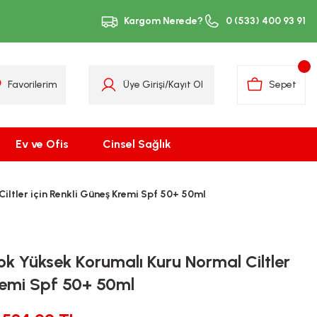
Kargom Nerede?
0 (533) 400 93 91
Favorilerim
Üye Girişi
/
Kayıt Ol
Sepet
Ev ve Ofis
Cinsel Sağlık
iltler için Renkli Güneş Kremi Spf 50+ 50ml
ok Yüksek Korumalı Kuru Normal Ciltler
Kremi Spf 50+ 50ml