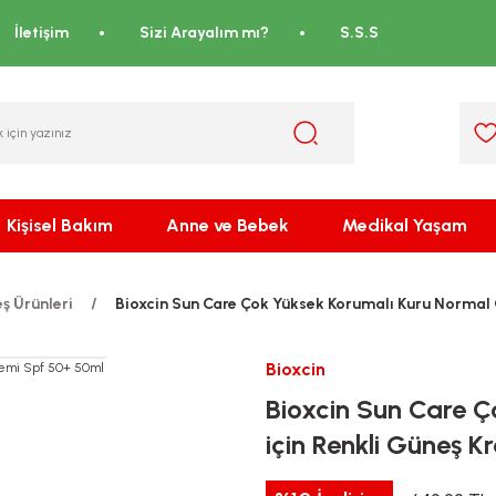
İletişim
Sizi Arayalım mı?
S.S.S
Kişisel Bakım
Anne ve Bebek
Medikal Yaşam
ş Ürünleri
Bioxcin Sun Care Çok Yüksek Korumalı Kuru Normal C
Bioxcin
Bioxcin Sun Care Ç
için Renkli Güneş 