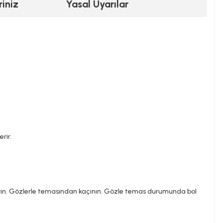
riniz
Yasal Uyarılar
rir.
layın. Gözlerle temasından kaçının. Gözle temas durumunda bol