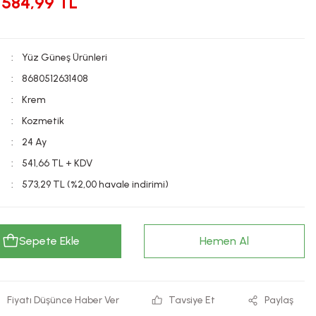
584,99 TL
Yüz Güneş Ürünleri
8680512631408
Krem
Kozmetik
24 Ay
541,66 TL + KDV
573,29 TL (%2,00 havale indirimi)
Sepete Ekle
Hemen Al
Fiyatı Düşünce Haber Ver
Tavsiye Et
Paylaş