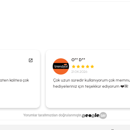
O** D**
21.04.2026
Çok uzun süredir kullanıyorum çok memnunum
hediyeleriniz için teşekkür ediyorum ❤️🌺
Yorumlar tarafımızdan doğrulanmıştır.