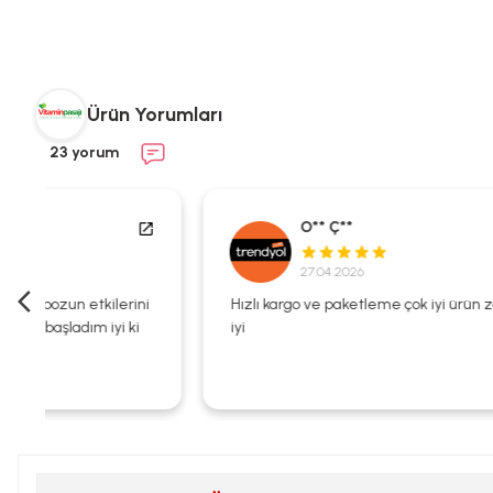
Ürün Yorumları
23 yorum
O** Ç**
27.04.2026
i
Hızlı kargo ve paketleme çok iyi ürün zaten kalitesi çok
iyi