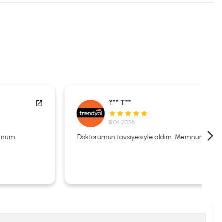
Y** T**
18.04.2026
Doktorumun tavsiyesiyle aldım. Memnunum.