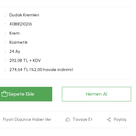
Dudak Kremleri
41388210216
Krem
Kozmetik
24 Ay
292,08 TL + KDV
274,64 TL (%2,00 havale indirimi)
Sepete Ekle
Hemen Al
Fiyatı Düşünce Haber Ver
Tavsiye Et
Paylaş