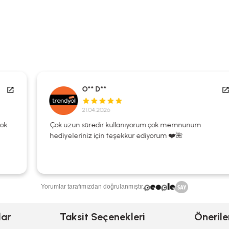
O** D**
21.04.2026
Çok uzun süredir kullanıyorum çok memnunum
hediyeleriniz için teşekkür ediyorum ❤️🌺
Yorumlar tarafımızdan doğrulanmıştır.
lar
Taksit Seçenekleri
Önerile