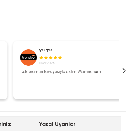
Y** T**
18.04.2026
Doktorumun tavsiyesiyle aldım. Memnunum.
riniz
Yasal Uyarılar