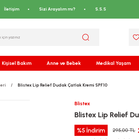
İletişim
Sizi Arayalım mı?
S.S.S
Kişisel Bakım
Anne ve Bebek
Medikal Yaşam
eri
Blistex Lip Relief Dudak Çatlak Kremi SPF10
Blistex
Blistex Lip Relief 
%5
İndirim
295,00 TL