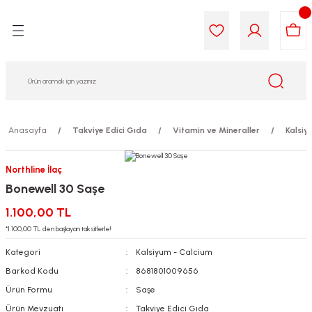
Geri Dön
Geri Dön
Geri Dön
Geri Dön
Geri Dön
Geri Dön
i Gıda
ek
am
leri
lik
sit
opolis
iyeleri
Anasayfa
Takviye Edici Gıda
Vitamin ve Mineraller
Kalsiy
yel ve Uçucu Yağlar
ımı
ları
r
Northline İlaç
Bonewell 30 Saşe
ega 3...)
akımı
ımı
aratları
1.100,00 TL
ımı
on Testleri
icileri
*1.100,00 TL den başlayan taksitlerle!
Kategori
Kalsiyum - Calcium
tleri
kımı
Barkod Kodu
8681801009656
Ürün Formu
Saşe
iyeleri
e Temizleme
Ürün Mevzuatı
Takviye Edici Gıda