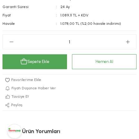
Garanti Süresi
24 Ay
kımı
e Mendilleri
ri
Fiyat
1.089,11 TL + KDV
llagen Cilt Bakımı
ve Emzikleri
Hijyeni
Kovucular
Havale
1.078,00 TL (%2,00 havale indirimi)
uları
kımı
gler
ty Collagen
ları
Sepete Ekle
Hemen Al
ar, Şekerler
ünleri
ar
ebiyotikler
rı
Fiyatı Düşünce Haber Ver
Tavsiye Et
Paylaş
e Tuzlar
ı
er
raller
i ve Nebulizatörler
Ürün Yorumları