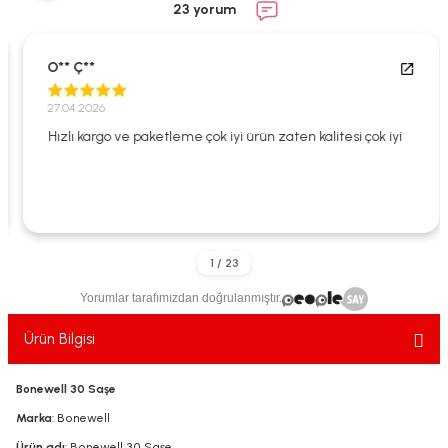
23 yorum
ekler
ve Sabunları
yotlar
e Losyonlar
sterler
O** Ç**
27.04.2026
klar
Hızlı kargo ve paketleme çok iyi ürün zaten kalitesi çok iyi
leri
Yorumlar tarafımızdan doğrulanmıştır.
Ürün Bilgisi
Bonewell 30 Saşe
Marka
: Bonewell
Ürün adı
: Bonewell 30 Saşe