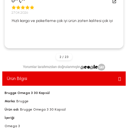
O** Ç**
ekler
ve Sabunları
yotlar
27.04.2026
e Losyonlar
sterler
Hızlı kargo ve paketleme çok iyi ürün zaten kalitesi çok iyi
klar
Yorumlar tarafımızdan doğrulanmıştır.
leri
Ürün Bilgisi
Brugge Omega 3 30 Kapsül
Marka
: Brugge
Ürün adı
: Brugge Omega 3 30 Kapsül
İçeriği
:
Omega 3