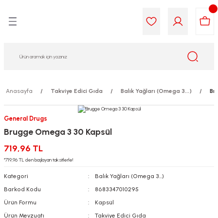
Geri Dön
Geri Dön
Geri Dön
Geri Dön
Geri Dön
Geri Dön
i Gıda
ek
am
leri
lik
sit
opolis
iyeleri
Anasayfa
Takviye Edici Gıda
Balık Yağları (Omega 3...)
Br
yel ve Uçucu Yağlar
ımı
ları
r
General Drugs
Brugge Omega 3 30 Kapsül
ega 3...)
akımı
ımı
aratları
719,96 TL
ımı
on Testleri
icileri
*719,96 TL den başlayan taksitlerle!
Kategori
Balık Yağları (Omega 3...)
tleri
kımı
Barkod Kodu
8683347010295
Ürün Formu
Kapsül
iyeleri
e Temizleme
Ürün Mevzuatı
Takviye Edici Gıda