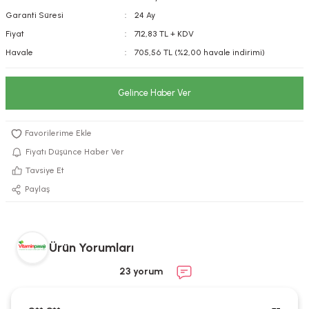
Garanti Süresi
24 Ay
kımı
e Mendilleri
ri
Fiyat
712,83 TL + KDV
llagen Cilt Bakımı
ve Emzikleri
Hijyeni
Kovucular
Havale
705,56 TL (%2,00 havale indirimi)
uları
kımı
gler
Gelince Haber Ver
ty Collagen
ları
ar, Şekerler
ünleri
ar
Fiyatı Düşünce Haber Ver
Tavsiye Et
ebiyotikler
rı
Paylaş
Ürün Yorumları
e Tuzlar
ı
er
23 yorum
raller
i ve Nebulizatörler