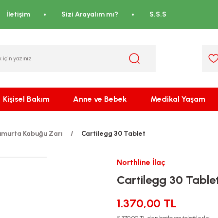
İletişim
Sizi Arayalım mı?
S.S.S
Kişisel Bakım
Anne ve Bebek
Medikal Yaşam
umurta Kabuğu Zarı
Cartilegg 30 Tablet
Northline İlaç
Cartilegg 30 Table
1.370,00 TL