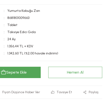
Yumurta Kabuğu Zarı
8681801009663
Tablet
Takviye Edici Gıda
24 Ay
1.356,44 TL + KDV
1.342,60 TL (%2,00 havale indirimi)
Sepete Ekle
Hemen Al
Fiyatı Düşünce Haber Ver
Tavsiye Et
Paylaş