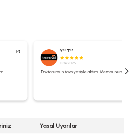
Y** T**
18.04.2026
Doktorumun tavsiyesiyle aldım. Memnunum.
riniz
Yasal Uyarılar