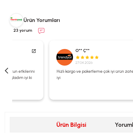
Ürün Yorumları
23 yorum
O** Ç**
27.04.2026
i
Hızlı kargo ve paketleme çok iyi ürün zaten kalitesi çok
iyi
Ürün Bilgisi
Yorum