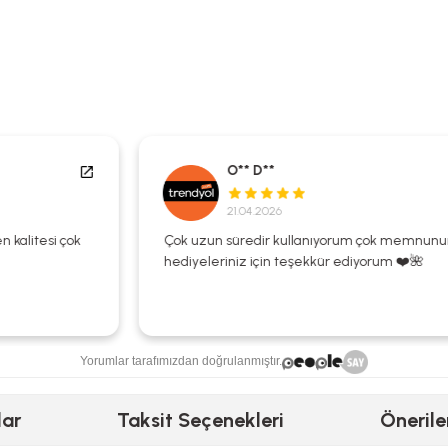
O** D**
21.04.2026
Çok uzun süredir kullanıyorum çok memnunum
hediyeleriniz için teşekkür ediyorum ❤️🌺
Yorumlar tarafımızdan doğrulanmıştır.
lar
Taksit Seçenekleri
Önerile