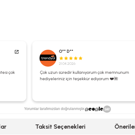
O** D**
21.04.2026
Çok uzun süredir kullanıyorum çok memnunum
hediyeleriniz için teşekkür ediyorum ❤️🌺
Yorumlar tarafımızdan doğrulanmıştır.
lar
Taksit Seçenekleri
Önerile