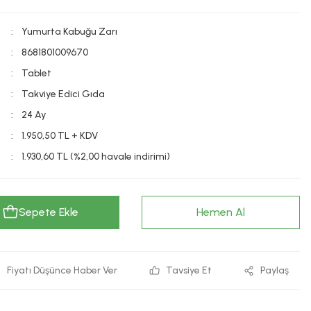
Yumurta Kabuğu Zarı
8681801009670
Tablet
Takviye Edici Gıda
24 Ay
1.950,50 TL + KDV
1.930,60 TL (%2,00 havale indirimi)
Sepete Ekle
Hemen Al
Fiyatı Düşünce Haber Ver
Tavsiye Et
Paylaş