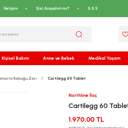
İletişim
Sizi Arayalım mı?
S.S.S
Kişisel Bakım
Anne ve Bebek
Medikal Yaşam
umurta Kabuğu Zarı
Cartilegg 60 Tablet
Northline İlaç
Cartilegg 60 Table
1.970,00 TL