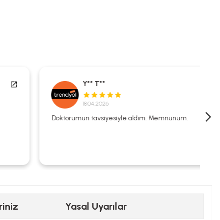
Y** T**
18.04.2026
Doktorumun tavsiyesiyle aldım. Memnunum.
riniz
Yasal Uyarılar