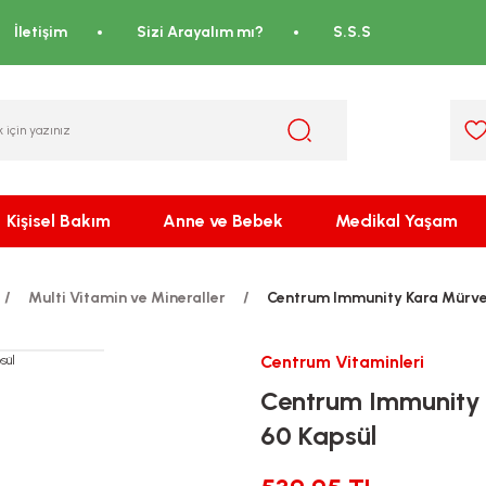
İletişim
Sizi Arayalım mı?
S.S.S
Kişisel Bakım
Anne ve Bebek
Medikal Yaşam
Multi Vitamin ve Mineraller
Centrum Immunity Kara Mürver
Centrum Vitaminleri
Centrum Immunity 
60 Kapsül