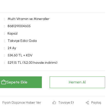
Multi Vitamin ve Mineraller
8681291004605
Kapsül
Takviye Edici Gıda
24 Ay
534,60 TL + KDV
529,15 TL (%2,00 havale indirimi)
Sepete Ekle
Hemen Al
Fiyatı Düşünce Haber Ver
Tavsiye Et
Paylaş