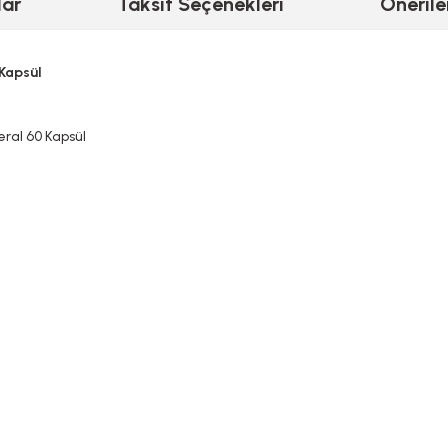
lar
Taksit Seçenekleri
Önerile
Kapsül
ral 60 Kapsül