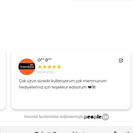
O** D**
21.04.2026
Çok uzun süredir kullanıyorum çok memnunum
hediyeleriniz için teşekkür ediyorum ❤️🌺
Yorumlar tarafımızdan doğrulanmıştır.