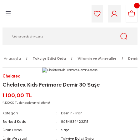
Geri Dön
Geri Dön
Geri Dön
Geri Dön
Geri Dön
Geri Dön
i Gıda
ek
am
leri
lik
sit
opolis
iyeleri
Anasayfa
Takviye Edici Gıda
Vitamin ve Mineraller
Demir 
yel ve Uçucu Yağlar
ımı
ları
r
Chelatex
Chelatex Kids Ferimore Demir 30 Saşe
ega 3...)
akımı
ımı
aratları
1.100,00 TL
ımı
on Testleri
icileri
*1.100,00 TL den başlayan taksitlerle!
Kategori
Demir - Iron
tleri
kımı
Barkod Kodu
8684834423215
Ürün Formu
Saşe
iyeleri
e Temizleme
Ürün Mevzuatı
Takviye Edici Gıda