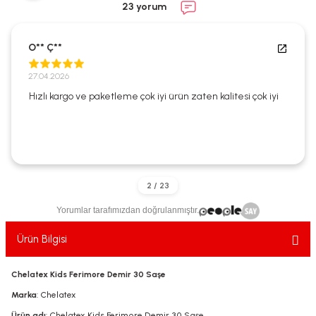
23 yorum
ekler
ve Sabunları
yotlar
e Losyonlar
sterler
O** Ç**
27.04.2026
klar
Hızlı kargo ve paketleme çok iyi ürün zaten kalitesi çok iyi
leri
Yorumlar tarafımızdan doğrulanmıştır.
Ürün Bilgisi
Chelatex Kids Ferimore Demir 30 Saşe
Marka
: Chelatex
Ürün adı
: Chelatex Kids Ferimore Demir 30 Saşe