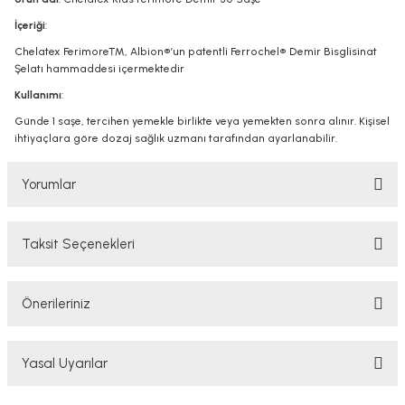
İçeriği
:
Chelatex Ferimore™, Albion®’un patentli Ferrochel® Demir Bisglisinat
Şelatı hammaddesi içermektedir
Kullanımı
:
Günde 1 saşe, tercihen yemekle birlikte veya yemekten sonra alınır. Kişisel
ihtiyaçlara göre dozaj sağlık uzmanı tarafından ayarlanabilir.
Yorumlar
Taksit Seçenekleri
Bu ürüne ilk yorumu siz yapın!
Önerileriniz
Yorum Yaz
Bu ürünün fiyat bilgisi, resim, ürün açıklamalarında ve diğer konularda
Yasal Uyarılar
yetersiz gördüğünüz noktaları öneri formunu kullanarak tarafımıza
iletebilirsiniz.
Görüş ve önerileriniz için teşekkür ederiz.