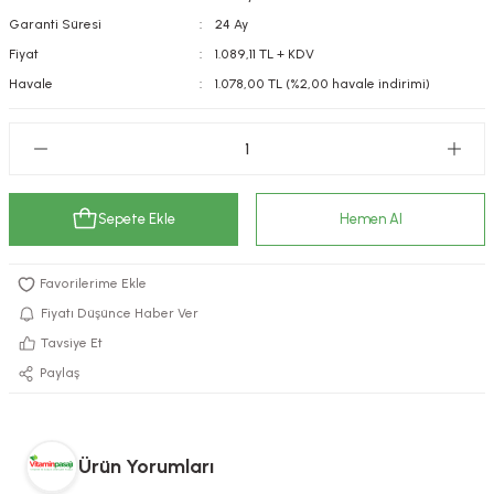
Garanti Süresi
24 Ay
kımı
e Mendilleri
ri
Fiyat
1.089,11 TL + KDV
llagen Cilt Bakımı
ve Emzikleri
Hijyeni
Kovucular
Havale
1.078,00 TL (%2,00 havale indirimi)
uları
kımı
gler
ty Collagen
ları
Sepete Ekle
Hemen Al
ar, Şekerler
ünleri
ar
ebiyotikler
rı
Fiyatı Düşünce Haber Ver
Tavsiye Et
Paylaş
e Tuzlar
ı
er
raller
i ve Nebulizatörler
Ürün Yorumları