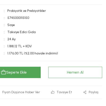
Probiyotik ve Prebiyotikler
5745000115150
Saşe
Takviye Edici Gıda
24 Ay
1.188,12 TL + KDV
1.176,00 TL (%2,00 havale indirimi)
Sepete Ekle
Hemen Al
Fiyatı Düşünce Haber Ver
Tavsiye Et
Paylaş