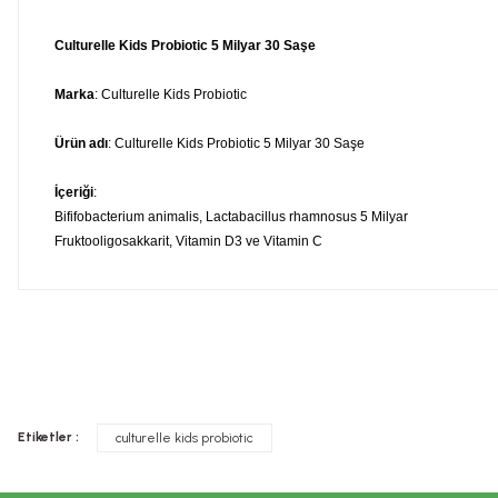
Culturelle Kids Probiotic 5 Milyar 30 Saşe
Marka
: Culturelle Kids Probiotic
Ürün adı
: Culturelle Kids Probiotic 5 Milyar 30 Saşe
İçeriği
:
Bififobacterium animalis, Lactabacillus rhamnosus 5 Milyar
Fruktooligosakkarit, Vitamin D3 ve Vitamin C
Bu ürünün fiyat bilgisi, resim, ürün açıklamalarında ve diğer konula
Görüş ve önerileriniz için teşekkür ederiz.
Tavsiye edilen günlük kullanım dozunu aşmayınız. Takviye edi
Ürün resmi kalitesiz, bozuk veya görüntülenemiyor.
doktorunuza başvurunuz. Çocukların ulaşamayacağı yerlerde s
Etiketler :
culturelle kids probiotic
Ürün açıklamasında eksik bilgiler bulunuyor.
İLAÇ DEĞİLDİR.
Ürün bilgilerinde hatalar bulunuyor.
Hastalıkların önlenmesi veya tedavi edilmesi amacıyla kullanı