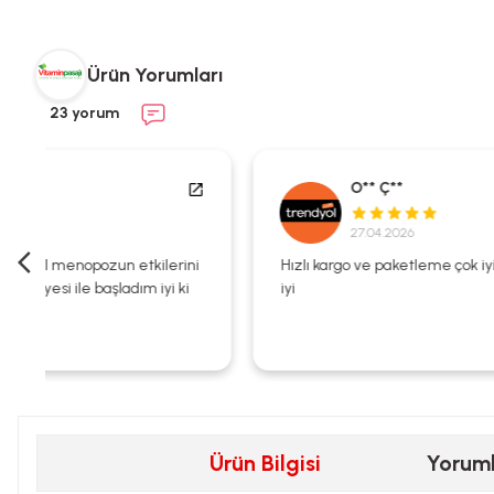
Ürün Yorumları
23 yorum
O** Ç**
27.04.2026
i
Hızlı kargo ve paketleme çok iyi ürün zaten kalitesi çok
iyi
Ürün Bilgisi
Yorum