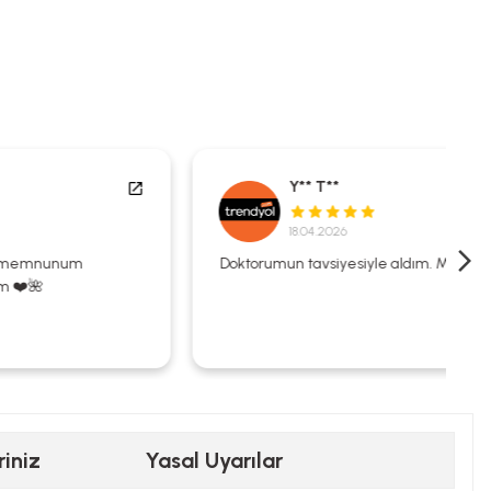
Y** T**
18.04.2026
Doktorumun tavsiyesiyle aldım. Memnunum.
riniz
Yasal Uyarılar