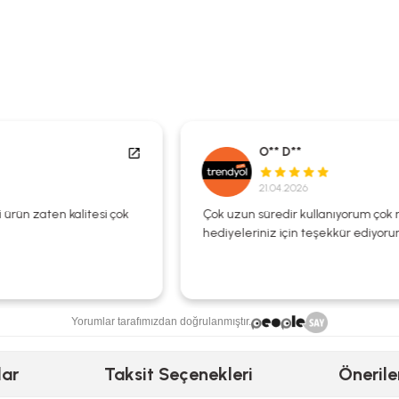
O** D**
21.04.2026
Çok uzun süredir kullanıyorum çok memnunum
hediyeleriniz için teşekkür ediyorum ❤️🌺
Yorumlar tarafımızdan doğrulanmıştır.
lar
Taksit Seçenekleri
Önerile