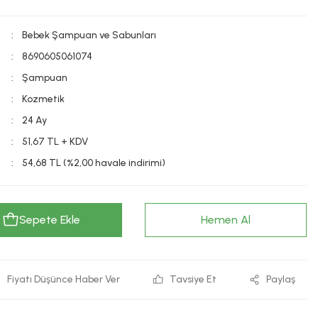
Bebek Şampuan ve Sabunları
8690605061074
Şampuan
Kozmetik
24 Ay
51,67 TL + KDV
54,68 TL (%2,00 havale indirimi)
Sepete Ekle
Hemen Al
Fiyatı Düşünce Haber Ver
Tavsiye Et
Paylaş