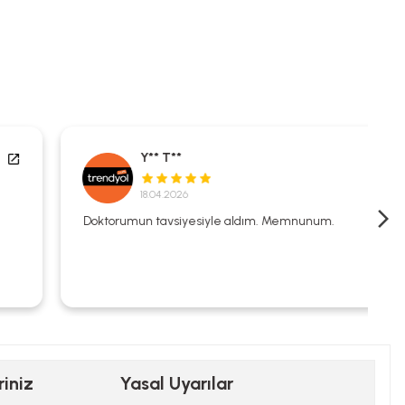
Y** T**
18.04.2026
Doktorumun tavsiyesiyle aldım. Memnunum.
riniz
Yasal Uyarılar