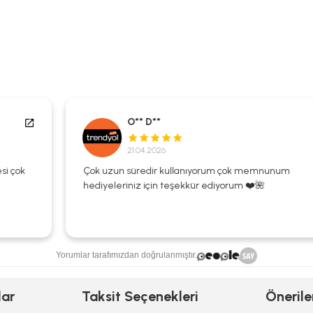
O** D**
21.04.2026
Çok uzun süredir kullanıyorum çok memnunum
hediyeleriniz için teşekkür ediyorum ❤️🌺
Yorumlar tarafımızdan doğrulanmıştır.
lar
Taksit Seçenekleri
Önerile