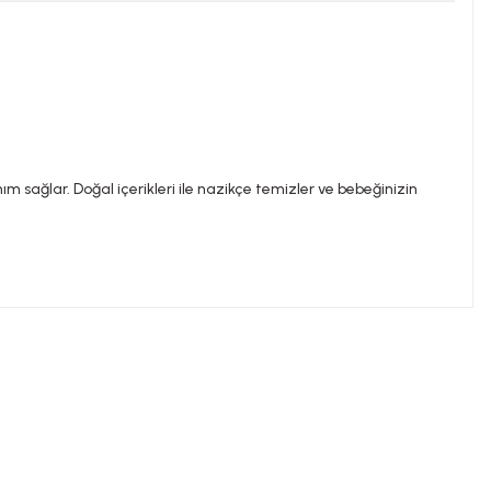
 sağlar. Doğal içerikleri ile nazikçe temizler ve bebeğinizin
ilirsiniz.
nemi ile hastalık veya ilaç kullanılması durumlarında