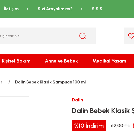
İletişim
Sizi Arayalım mı?
S.S.S
Kişisel Bakım
Anne ve Bebek
Medikal Yaşam
rı
Dalin Bebek Klasik Şampuan 100 ml
Dalin
Dalin Bebek Klasik
%10
İndirim
62,00 TL