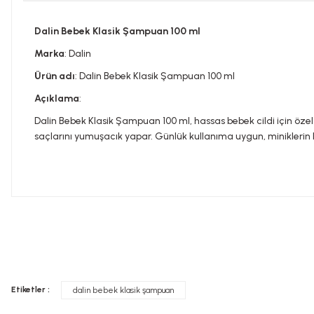
Dalin Bebek Klasik Şampuan 100 ml
Marka
: Dalin
Ürün adı
: Dalin Bebek Klasik Şampuan 100 ml
Açıklama
:
Dalin Bebek Klasik Şampuan 100 ml, hassas bebek cildi için özel
saçlarını yumuşacık yapar. Günlük kullanıma uygun, miniklerin 
Bu ürünün fiyat bilgisi, resim, ürün açıklamalarında ve diğer konula
Görüş ve önerileriniz için teşekkür ederiz.
Tavsiye edilen günlük kullanım dozunu aşmayınız. Takviye edi
Ürün resmi kalitesiz, bozuk veya görüntülenemiyor.
doktorunuza başvurunuz. Çocukların ulaşamayacağı yerlerde s
Etiketler :
dalin bebek klasik şampuan
Ürün açıklamasında eksik bilgiler bulunuyor.
İLAÇ DEĞİLDİR.
Ürün bilgilerinde hatalar bulunuyor.