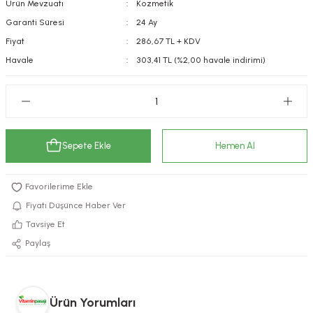
Ürün Mevzuatı
Kozmetik
kımı
e Mendilleri
ri
Garanti Süresi
24 Ay
Fiyat
286,67 TL + KDV
llagen Cilt Bakımı
ve Emzikleri
Hijyeni
Kovucular
Havale
303,41 TL (%2,00 havale indirimi)
uları
kımı
gler
ty Collagen
ları
Sepete Ekle
Hemen Al
ar, Şekerler
ünleri
ar
ebiyotikler
rı
Fiyatı Düşünce Haber Ver
Tavsiye Et
Paylaş
e Tuzlar
ı
er
raller
i ve Nebulizatörler
Ürün Yorumları