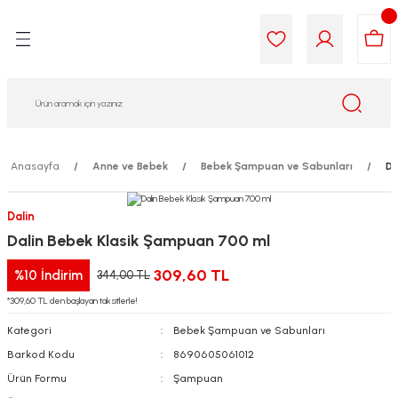
Geri Dön
Geri Dön
Geri Dön
Geri Dön
Geri Dön
Geri Dön
i Gıda
ek
am
leri
lik
sit
opolis
iyeleri
Anasayfa
Anne ve Bebek
Bebek Şampuan ve Sabunları
Da
yel ve Uçucu Yağlar
ımı
ları
r
Dalin
Dalin Bebek Klasik Şampuan 700 ml
ega 3...)
akımı
ımı
aratları
309,60 TL
%10
İndirim
344,00 TL
ımı
on Testleri
icileri
*309,60 TL den başlayan taksitlerle!
Kategori
Bebek Şampuan ve Sabunları
tleri
kımı
Barkod Kodu
8690605061012
iyeleri
e Temizleme
Ürün Formu
Şampuan