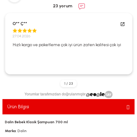
ekler
ve Sabunları
yotlar
23 yorum
e Losyonlar
sterler
O** Ç**
klar
27.04.2026
Hızlı kargo ve paketleme çok iyi ürün zaten kalitesi çok iyi
leri
Yorumlar tarafımızdan doğrulanmıştır.
Ürün Bilgisi
Dalin Bebek Klasik Şampuan 700 ml
Marka
: Dalin