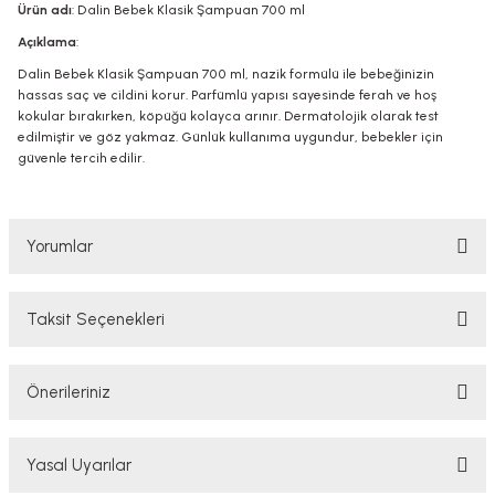
Ürün adı
: Dalin Bebek Klasik Şampuan 700 ml
Açıklama
:
Dalin Bebek Klasik Şampuan 700 ml, nazik formülü ile bebeğinizin
hassas saç ve cildini korur. Parfümlü yapısı sayesinde ferah ve hoş
kokular bırakırken, köpüğü kolayca arınır. Dermatolojik olarak test
edilmiştir ve göz yakmaz. Günlük kullanıma uygundur, bebekler için
güvenle tercih edilir.
Yorumlar
Taksit Seçenekleri
Bu ürüne ilk yorumu siz yapın!
Önerileriniz
Yorum Yaz
Bu ürünün fiyat bilgisi, resim, ürün açıklamalarında ve diğer konularda
Yasal Uyarılar
yetersiz gördüğünüz noktaları öneri formunu kullanarak tarafımıza
iletebilirsiniz.