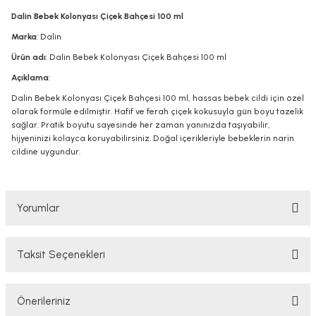
Dalin Bebek Kolonyası Çiçek Bahçesi 100 ml
Marka
: Dalin
Ürün adı
: Dalin Bebek Kolonyası Çiçek Bahçesi 100 ml
Açıklama
:
Dalin Bebek Kolonyası Çiçek Bahçesi 100 ml, hassas bebek cildi için özel
olarak formüle edilmiştir. Hafif ve ferah çiçek kokusuyla gün boyu tazelik
sağlar. Pratik boyutu sayesinde her zaman yanınızda taşıyabilir,
hijyeninizi kolayca koruyabilirsiniz. Doğal içerikleriyle bebeklerin narin
cildine uygundur.
Yorumlar
Taksit Seçenekleri
Bu ürüne ilk yorumu siz yapın!
Önerileriniz
Yorum Yaz