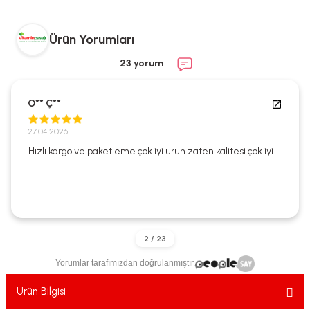
ekler
ve Sabunları
yotlar
Ürün Yorumları
e Losyonlar
sterler
23 yorum
klar
O** Ç**
27.04.2026
Hızlı kargo ve paketleme çok iyi ürün zaten kalitesi çok iyi
leri
Yorumlar tarafımızdan doğrulanmıştır.
Ürün Bilgisi