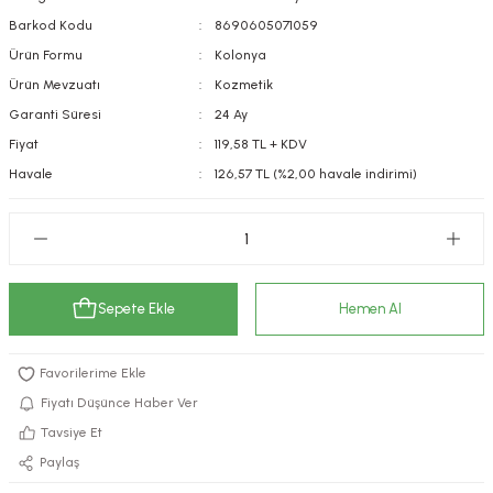
kımı
e Mendilleri
ri
Barkod Kodu
8690605071059
Ürün Formu
Kolonya
llagen Cilt Bakımı
ve Emzikleri
Hijyeni
Kovucular
Ürün Mevzuatı
Kozmetik
Garanti Süresi
24 Ay
uları
kımı
gler
Fiyat
119,58 TL + KDV
Havale
126,57 TL (%2,00 havale indirimi)
ty Collagen
ları
ar, Şekerler
ünleri
ar
ebiyotikler
rı
Sepete Ekle
Hemen Al
e Tuzlar
ı
er
Fiyatı Düşünce Haber Ver
Tavsiye Et
raller
i ve Nebulizatörler
Paylaş