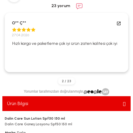
ekler
ve Sabunları
yotlar
23 yorum
e Losyonlar
sterler
O** Ç**
klar
27.04.2026
Hızlı kargo ve paketleme çok iyi ürün zaten kalitesi çok iyi
leri
Yorumlar tarafımızdan doğrulanmıştır.
Ürün Bilgisi
Dalin Care Sun Lotion Spf50 150 ml
Dalin Care Güneş Losyonu Spf50 150 ml
Marka
: Dalin