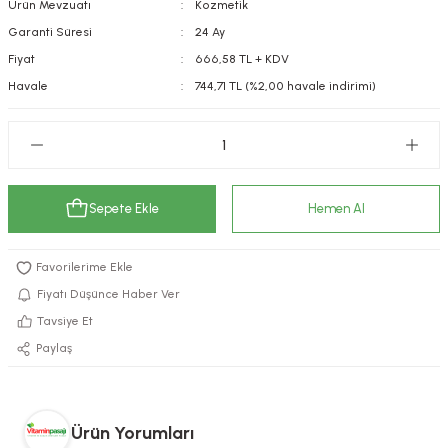
Ürün Mevzuatı
Kozmetik
kımı
e Mendilleri
ri
Garanti Süresi
24 Ay
Fiyat
666,58 TL + KDV
llagen Cilt Bakımı
ve Emzikleri
Hijyeni
Kovucular
Havale
744,71 TL (%2,00 havale indirimi)
uları
kımı
gler
ty Collagen
ları
Sepete Ekle
Hemen Al
ar, Şekerler
ünleri
ar
ebiyotikler
rı
Fiyatı Düşünce Haber Ver
Tavsiye Et
Paylaş
e Tuzlar
ı
er
raller
i ve Nebulizatörler
Ürün Yorumları