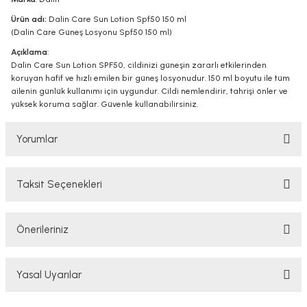
Ürün adı:
Dalin Care Sun Lotion Spf50 150 ml
(Dalin Care Güneş Losyonu Spf50 150 ml)
Açıklama
:
Dalin Care Sun Lotion SPF50, cildinizi güneşin zararlı etkilerinden
koruyan hafif ve hızlı emilen bir güneş losyonudur. 150 ml boyutu ile tüm
ailenin günlük kullanımı için uygundur. Cildi nemlendirir, tahrişi önler ve
yüksek koruma sağlar. Güvenle kullanabilirsiniz.
Yorumlar
Taksit Seçenekleri
Bu ürüne ilk yorumu siz yapın!
Önerileriniz
Yorum Yaz
Bu ürünün fiyat bilgisi, resim, ürün açıklamalarında ve diğer konularda
Yasal Uyarılar
yetersiz gördüğünüz noktaları öneri formunu kullanarak tarafımıza
iletebilirsiniz.
Görüş ve önerileriniz için teşekkür ederiz.