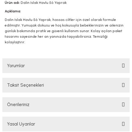
Ürün adı
: Dalin Islak Havlu 56 Yaprak
Açıklama
:
Dalin Islak Havlu 56 Yaprak, hassas ciltler için özel olarak formüle
edilmiştir. Yumuşak dokusu ve hoş kokusuyla bebeklerinizin ve ailenizin
günlük bakımında pratik ve güvenli kullanım sunar. Kolay açılan paket
tasarımı sayesinde her an yanınızda taşıyabilirsiniz. Temizliği
kolaylaştırır.
Yorumlar
Taksit Seçenekleri
Bu ürüne ilk yorumu siz yapın!
Önerileriniz
Yorum Yaz
Bu ürünün fiyat bilgisi, resim, ürün açıklamalarında ve diğer konularda
Yasal Uyarılar
yetersiz gördüğünüz noktaları öneri formunu kullanarak tarafımıza
iletebilirsiniz.