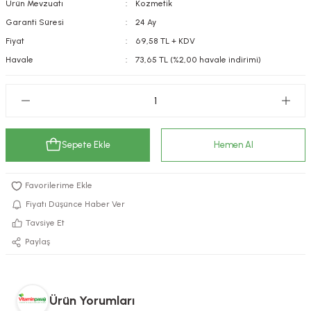
Ürün Mevzuatı
Kozmetik
kımı
e Mendilleri
ri
Garanti Süresi
24 Ay
Fiyat
69,58 TL + KDV
llagen Cilt Bakımı
ve Emzikleri
Hijyeni
Kovucular
Havale
73,65 TL (%2,00 havale indirimi)
uları
kımı
gler
ty Collagen
ları
Sepete Ekle
Hemen Al
ar, Şekerler
ünleri
ar
ebiyotikler
rı
Fiyatı Düşünce Haber Ver
Tavsiye Et
Paylaş
e Tuzlar
ı
er
raller
i ve Nebulizatörler
Ürün Yorumları