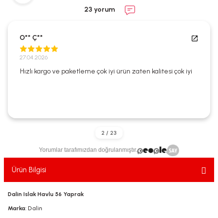
ekler
ve Sabunları
yotlar
23 yorum
e Losyonlar
sterler
O** Ç**
klar
27.04.2026
Hızlı kargo ve paketleme çok iyi ürün zaten kalitesi çok iyi
leri
Yorumlar tarafımızdan doğrulanmıştır.
Ürün Bilgisi
Dalin Islak Havlu 56 Yaprak
Marka
: Dalin