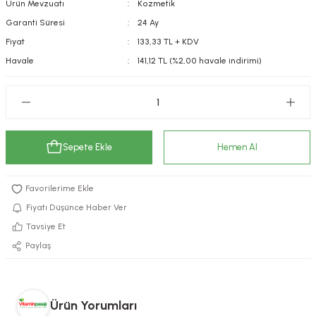
Ürün Mevzuatı
Kozmetik
kımı
e Mendilleri
ri
Garanti Süresi
24 Ay
Fiyat
133,33 TL + KDV
llagen Cilt Bakımı
ve Emzikleri
Hijyeni
Kovucular
Havale
141,12 TL (%2,00 havale indirimi)
uları
kımı
gler
ty Collagen
ları
Sepete Ekle
Hemen Al
ar, Şekerler
ünleri
ar
ebiyotikler
rı
Fiyatı Düşünce Haber Ver
Tavsiye Et
Paylaş
e Tuzlar
ı
er
raller
i ve Nebulizatörler
Ürün Yorumları