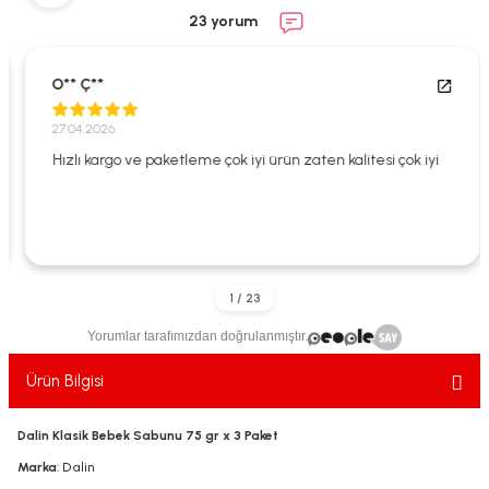
ekler
ve Sabunları
yotlar
23 yorum
e Losyonlar
sterler
O** Ç**
klar
27.04.2026
Hızlı kargo ve paketleme çok iyi ürün zaten kalitesi çok iyi
leri
Yorumlar tarafımızdan doğrulanmıştır.
Ürün Bilgisi
Dalin Klasik Bebek Sabunu 75 gr x 3 Paket
Marka
: Dalin