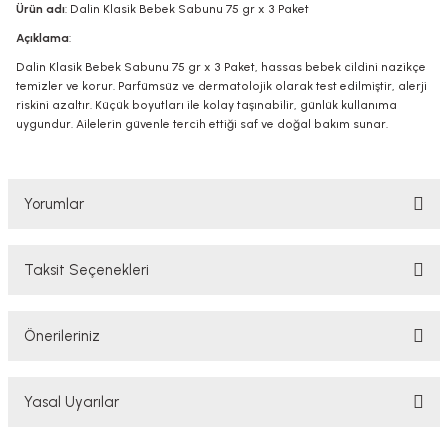
Ürün adı
: Dalin Klasik Bebek Sabunu 75 gr x 3 Paket
Açıklama
:
Dalin Klasik Bebek Sabunu 75 gr x 3 Paket, hassas bebek cildini nazikçe
temizler ve korur. Parfümsüz ve dermatolojik olarak test edilmiştir, alerji
riskini azaltır. Küçük boyutları ile kolay taşınabilir, günlük kullanıma
uygundur. Ailelerin güvenle tercih ettiği saf ve doğal bakım sunar.
Yorumlar
Taksit Seçenekleri
Bu ürüne ilk yorumu siz yapın!
Önerileriniz
Yorum Yaz
Bu ürünün fiyat bilgisi, resim, ürün açıklamalarında ve diğer konularda
Yasal Uyarılar
yetersiz gördüğünüz noktaları öneri formunu kullanarak tarafımıza
iletebilirsiniz.
Görüş ve önerileriniz için teşekkür ederiz.