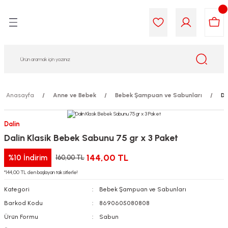
Geri Dön
Geri Dön
Geri Dön
Geri Dön
Geri Dön
Geri Dön
i Gıda
ek
am
leri
lik
sit
opolis
iyeleri
Anasayfa
Anne ve Bebek
Bebek Şampuan ve Sabunları
Da
yel ve Uçucu Yağlar
ımı
ları
r
Dalin
Dalin Klasik Bebek Sabunu 75 gr x 3 Paket
ega 3...)
akımı
ımı
aratları
144,00 TL
%10
İndirim
160,00 TL
ımı
on Testleri
icileri
*144,00 TL den başlayan taksitlerle!
Kategori
Bebek Şampuan ve Sabunları
tleri
kımı
Barkod Kodu
8690605080808
iyeleri
e Temizleme
Ürün Formu
Sabun