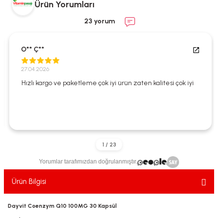
Ürün Yorumları
ekler
ve Sabunları
yotlar
23 yorum
e Losyonlar
sterler
O** Ç**
klar
27.04.2026
Hızlı kargo ve paketleme çok iyi ürün zaten kalitesi çok iyi
leri
Yorumlar tarafımızdan doğrulanmıştır.
Ürün Bilgisi
Dayvit Coenzym Q10 100MG 30 Kapsül