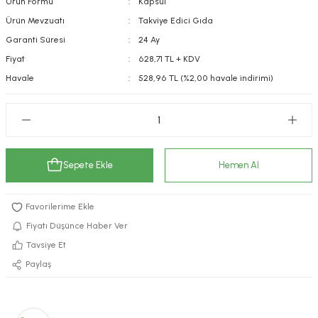
Ürün Formu
Kapsül
kımı
e Mendilleri
ri
Ürün Mevzuatı
Takviye Edici Gıda
Garanti Süresi
24 Ay
llagen Cilt Bakımı
ve Emzikleri
Hijyeni
Kovucular
Fiyat
628,71 TL + KDV
Havale
528,96 TL (%2,00 havale indirimi)
uları
kımı
gler
ty Collagen
ları
ar, Şekerler
ünleri
ar
Sepete Ekle
Hemen Al
ebiyotikler
rı
Fiyatı Düşünce Haber Ver
Tavsiye Et
e Tuzlar
ı
er
Paylaş
raller
i ve Nebulizatörler