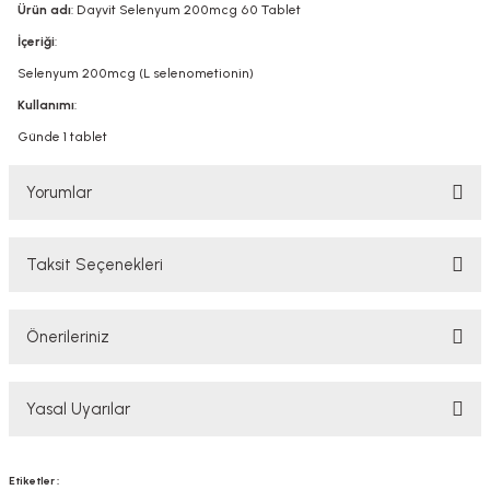
Ürün adı
: Dayvit Selenyum 200mcg 60 Tablet
İçeriği
:
Selenyum 200mcg (L selenometionin)
Kullanımı
:
Günde 1 tablet
Yorumlar
Taksit Seçenekleri
Bu ürüne ilk yorumu siz yapın!
Önerileriniz
Yorum Yaz
Bu ürünün fiyat bilgisi, resim, ürün açıklamalarında ve diğer konularda
Yasal Uyarılar
yetersiz gördüğünüz noktaları öneri formunu kullanarak tarafımıza
iletebilirsiniz.
Görüş ve önerileriniz için teşekkür ederiz.
YASAL UYARI
Etiketler :