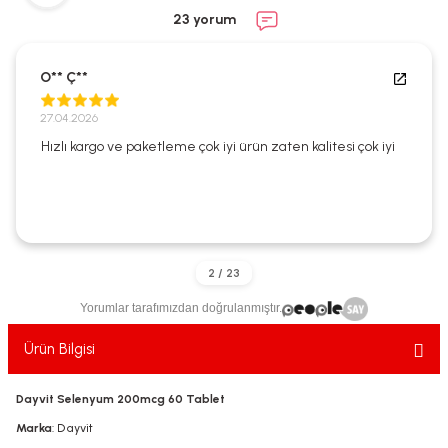
ekler
ve Sabunları
yotlar
23 yorum
e Losyonlar
sterler
O** Ç**
klar
27.04.2026
Hızlı kargo ve paketleme çok iyi ürün zaten kalitesi çok iyi
leri
Yorumlar tarafımızdan doğrulanmıştır.
Ürün Bilgisi
Dayvit Selenyum 200mcg 60 Tablet
Marka
: Dayvit