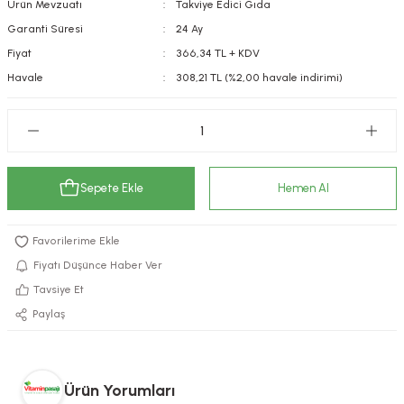
Ürün Mevzuatı
Takviye Edici Gıda
kımı
e Mendilleri
ri
Garanti Süresi
24 Ay
Fiyat
366,34 TL + KDV
llagen Cilt Bakımı
ve Emzikleri
Hijyeni
Kovucular
Havale
308,21 TL (%2,00 havale indirimi)
uları
kımı
gler
ty Collagen
ları
Sepete Ekle
Hemen Al
ar, Şekerler
ünleri
ar
ebiyotikler
rı
Fiyatı Düşünce Haber Ver
Tavsiye Et
Paylaş
e Tuzlar
ı
er
raller
i ve Nebulizatörler
Ürün Yorumları