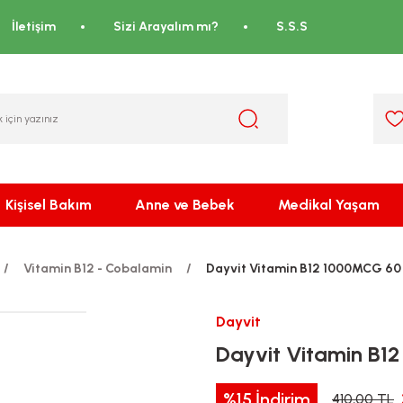
İletişim
Sizi Arayalım mı?
S.S.S
Kişisel Bakım
Anne ve Bebek
Medikal Yaşam
Vitamin B12 - Cobalamin
Dayvit Vitamin B12 1000MCG 60
Dayvit
Dayvit Vitamin B1
%15
İndirim
410,00 TL