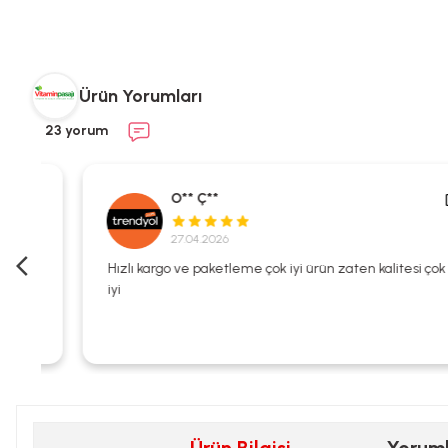
Ürün Yorumları
23 yorum
O** Ç**
27.04.2026
i
Hızlı kargo ve paketleme çok iyi ürün zaten kalitesi çok
iyi