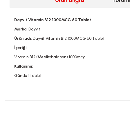
Ürün Bilgisi
Yorum
Dayvit Vitamin B12 1000MCG 60 Tablet
Marka
: Dayvit
Ürün adı
: Dayvit Vitamin B12 1000MCG 60 Tablet
İçeriği
.
Vitamin B12 (Metilkobalamin) 1000mcg
Kullanımı
:
Günde 1 tablet
Bu ürünün fiyat bilgisi, resim, ürün açıklamalarında ve diğer konula
Görüş ve önerileriniz için teşekkür ederiz.
Tavsiye edilen günlük kullanım dozunu aşmayınız. Takviye edi