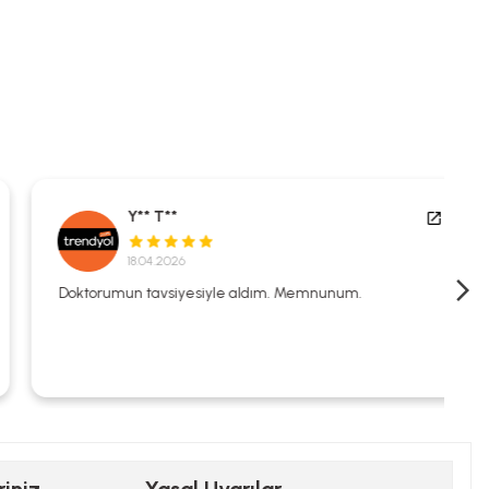
Y** T**
18.04.2026
Doktorumun tavsiyesiyle aldım. Memnunum.