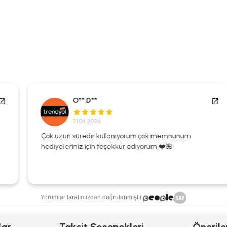
O** D**
21.04.2026
Çok uzun süredir kullanıyorum çok memnunum
hediyeleriniz için teşekkür ediyorum ❤️🌺
Yorumlar tarafımızdan doğrulanmıştır.