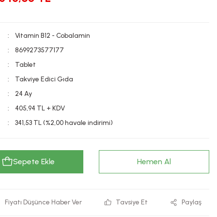
Vitamin B12 - Cobalamin
8699273577177
Tablet
Takviye Edici Gıda
24 Ay
405,94 TL + KDV
341,53 TL (%2,00 havale indirimi)
Sepete Ekle
Hemen Al
Fiyatı Düşünce Haber Ver
Tavsiye Et
Paylaş