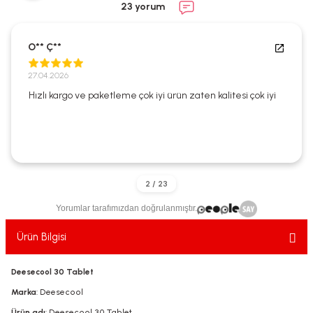
23 yorum
ekler
ve Sabunları
yotlar
e Losyonlar
sterler
O** Ç**
27.04.2026
klar
Hızlı kargo ve paketleme çok iyi ürün zaten kalitesi çok iyi
leri
Yorumlar tarafımızdan doğrulanmıştır.
Ürün Bilgisi
Deesecool 30 Tablet
Marka
: Deesecool
Ürün adı
: Deesecool 30 Tablet