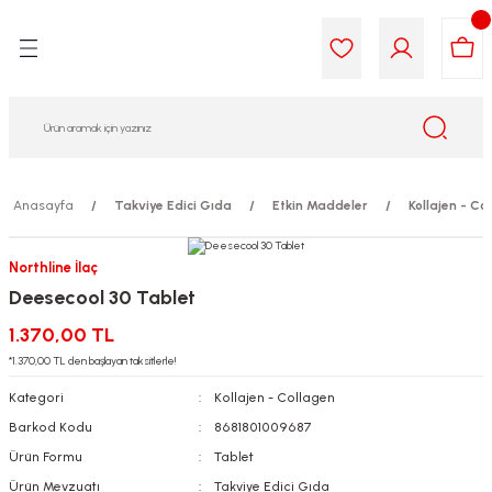
Geri Dön
Geri Dön
Geri Dön
Geri Dön
Geri Dön
Geri Dön
i Gıda
ek
am
leri
lik
sit
opolis
iyeleri
Anasayfa
Takviye Edici Gıda
Etkin Maddeler
Kollajen - Co
yel ve Uçucu Yağlar
ımı
ları
r
Northline İlaç
Deesecool 30 Tablet
ega 3...)
akımı
ımı
aratları
1.370,00 TL
ımı
on Testleri
icileri
*1.370,00 TL den başlayan taksitlerle!
Kategori
Kollajen - Collagen
tleri
kımı
Barkod Kodu
8681801009687
Ürün Formu
Tablet
iyeleri
e Temizleme
Ürün Mevzuatı
Takviye Edici Gıda