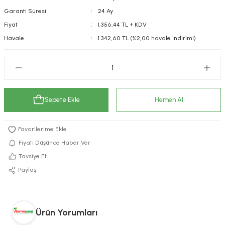
Garanti Süresi
24 Ay
kımı
e Mendilleri
ri
Fiyat
1.356,44 TL + KDV
llagen Cilt Bakımı
ve Emzikleri
Hijyeni
Kovucular
Havale
1.342,60 TL (%2,00 havale indirimi)
uları
kımı
gler
ty Collagen
ları
Sepete Ekle
Hemen Al
ar, Şekerler
ünleri
ar
ebiyotikler
rı
Fiyatı Düşünce Haber Ver
Tavsiye Et
Paylaş
e Tuzlar
ı
er
raller
i ve Nebulizatörler
Ürün Yorumları