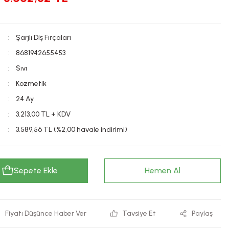
Şarjlı Diş Fırçaları
8681942655453
Sıvı
Kozmetik
24 Ay
3.213,00 TL + KDV
3.589,56 TL (%2,00 havale indirimi)
Sepete Ekle
Hemen Al
Fiyatı Düşünce Haber Ver
Tavsiye Et
Paylaş