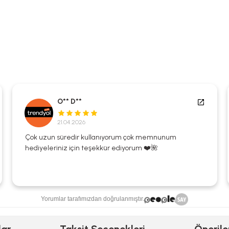
O** D**
21.04.2026
Çok uzun süredir kullanıyorum çok memnunum
hediyeleriniz için teşekkür ediyorum ❤️🌺
Yorumlar tarafımızdan doğrulanmıştır.