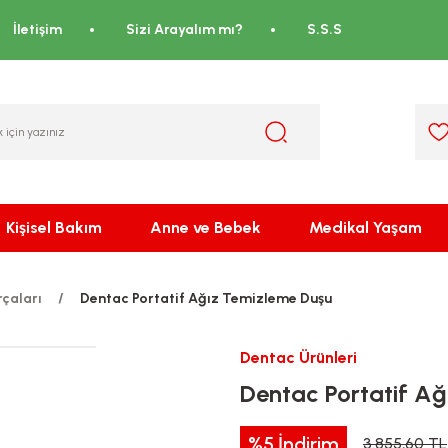
İletişim
Sizi Arayalım mı?
S.S.S
Kişisel Bakım
Anne ve Bebek
Medikal Yaşam
ırçaları
Dentac Portatif Ağız Temizleme Duşu
Dentac Ürünleri
Dentac Portatif Ağ
%5
İndirim
3.855,60 TL