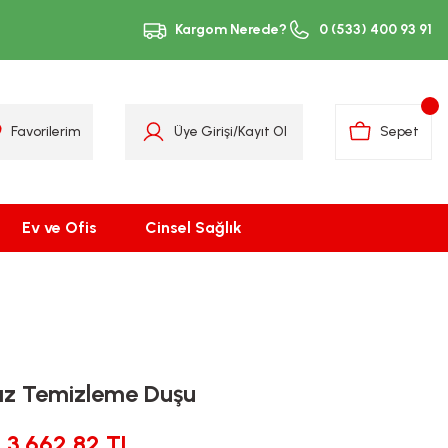
Kargom Nerede?
0 (533) 400 93 91
Favorilerim
Üye Girişi
/
Kayıt Ol
Sepet
Ev ve Ofis
Cinsel Sağlık
ız Temizleme Duşu
3.662,82 TL