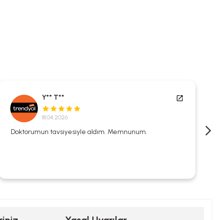
Y** T**
18.04.2026
Doktorumun tavsiyesiyle aldım. Memnunum.