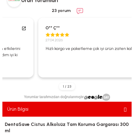
Ürün Yorumları
ekler
ve Sabunları
yotlar
23 yorum
e Losyonlar
sterler
O** Ç**
klar
27.04.2026
Hızlı kargo ve paketleme çok iyi ürün zaten kalitesi çok iyi
leri
Yorumlar tarafımızdan doğrulanmıştır.
Ürün Bilgisi
DentaSave Cistus Alkolsüz Tam Koruma Gargarası 300
ml