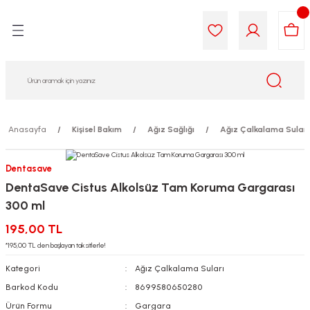
Geri Dön
Geri Dön
Geri Dön
Geri Dön
Geri Dön
Geri Dön
i Gıda
ek
am
leri
lik
sit
opolis
iyeleri
Anasayfa
Kişisel Bakım
Ağız Sağlığı
Ağız Çalkalama Suları
yel ve Uçucu Yağlar
ımı
ları
r
Dentasave
DentaSave Cistus Alkolsüz Tam Koruma Gargarası
ega 3...)
akımı
ımı
aratları
300 ml
ımı
on Testleri
icileri
195,00 TL
*195,00 TL den başlayan taksitlerle!
tleri
kımı
Kategori
Ağız Çalkalama Suları
Barkod Kodu
8699580650280
iyeleri
e Temizleme
Ürün Formu
Gargara