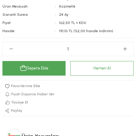
Ürün Mevzuatı
Kozmetik
kımı
e Mendilleri
ri
Garanti Süresi
24 Ay
llagen Cilt Bakımı
ve Emzikleri
Hijyeni
Kovucular
Fiyat
162,50 TL + KDV
Havale
191,10 TL (%2,00 havale indirimi)
uları
kımı
gler
ty Collagen
ları
ar, Şekerler
ünleri
ar
Sepete Ekle
Hemen Al
ebiyotikler
rı
Fiyatı Düşünce Haber Ver
Tavsiye Et
Paylaş
e Tuzlar
ı
er
raller
i ve Nebulizatörler