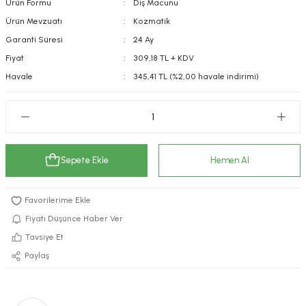
Ürün Formu
Diş Macunu
kımı
e Mendilleri
ri
Ürün Mevzuatı
Kozmatik
Garanti Süresi
24 Ay
llagen Cilt Bakımı
ve Emzikleri
Hijyeni
Kovucular
Fiyat
309,18 TL + KDV
Havale
345,41 TL (%2,00 havale indirimi)
uları
kımı
gler
ty Collagen
ları
ar, Şekerler
ünleri
ar
Sepete Ekle
Hemen Al
ebiyotikler
rı
Fiyatı Düşünce Haber Ver
Tavsiye Et
e Tuzlar
ı
er
Paylaş
raller
i ve Nebulizatörler