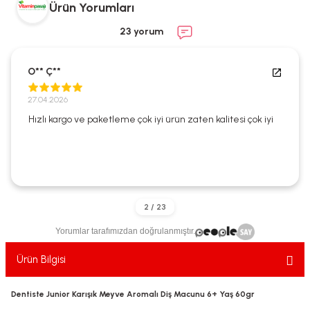
Ürün Yorumları
ekler
ve Sabunları
yotlar
23 yorum
e Losyonlar
sterler
O** Ç**
klar
27.04.2026
Hızlı kargo ve paketleme çok iyi ürün zaten kalitesi çok iyi
leri
Yorumlar tarafımızdan doğrulanmıştır.
Ürün Bilgisi
Dentiste Junior Karışık Meyve Aromalı Diş Macunu 6+ Yaş 60gr