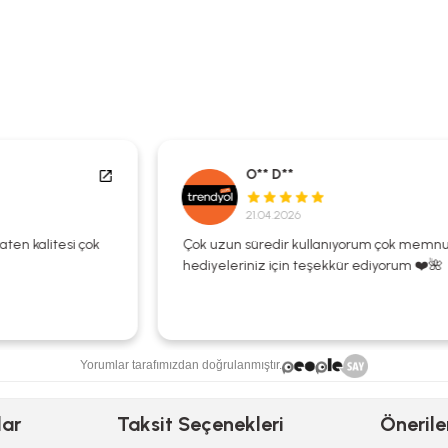
O** D**
21.04.2026
Çok uzun süredir kullanıyorum çok memnunum
hediyeleriniz için teşekkür ediyorum ❤️🌺
Yorumlar tarafımızdan doğrulanmıştır.
lar
Taksit Seçenekleri
Önerile