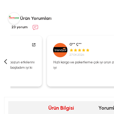
Ürün Yorumları
23 yorum
O** Ç**
27.04.2026
i
Hızlı kargo ve paketleme çok iyi ürün zaten kalitesi çok
iyi
Ürün Bilgisi
Yorum