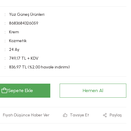
Yüz Güneş Ürünleri
8683684326059
Krem
Kozmetik
24 Ay
749,17 TL + KDV
836,97 TL (%2,00 havale indirimi)
Sepete Ekle
Hemen Al
Fiyatı Düşünce Haber Ver
Tavsiye Et
Paylaş