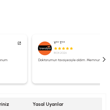
Y** T**
18.04.2026
Doktorumun tavsiyesiyle aldım. Memnunum.
riniz
Yasal Uyarılar