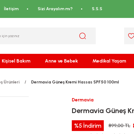
İletişim
Sizi Arayalım mı?
S.S.S
Kişisel Bakım
Anne ve Bebek
Medikal Yaşam
ş Ürünleri
Dermavia Güneş Kremi Hassas SPF50 100ml
Dermavia
Dermavia Güneş Kr
%5
İndirim
899,00 TL