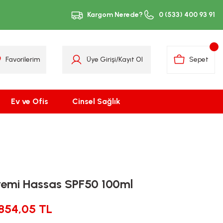
Kargom Nerede?
0 (533) 400 93 91
Favorilerim
Üye Girişi
/
Kayıt Ol
Sepet
Ev ve Ofis
Cinsel Sağlık
emi Hassas SPF50 100ml
854,05 TL