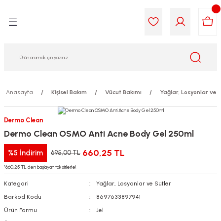
Geri Dön
Geri Dön
Geri Dön
Geri Dön
Geri Dön
Geri Dön
i Gıda
ek
am
leri
lik
sit
opolis
iyeleri
Anasayfa
Kişisel Bakım
Vücut Bakımı
Yağlar, Losyonlar ve 
yel ve Uçucu Yağlar
ımı
ları
r
Dermo Clean
Dermo Clean OSMO Anti Acne Body Gel 250ml
ega 3...)
akımı
ımı
aratları
660,25 TL
%5
İndirim
695,00 TL
ımı
on Testleri
icileri
*660,25 TL den başlayan taksitlerle!
Kategori
Yağlar, Losyonlar ve Sütler
tleri
kımı
Barkod Kodu
8697633897941
iyeleri
e Temizleme
Ürün Formu
Jel