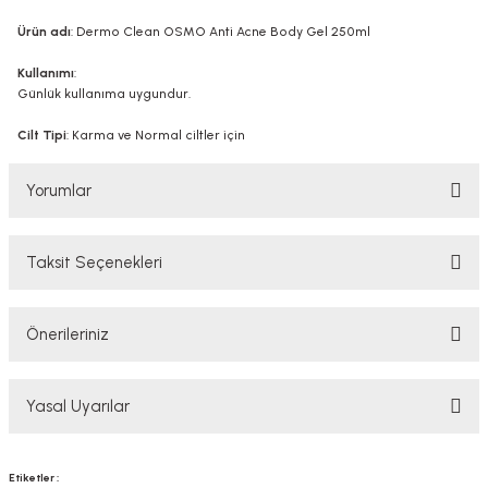
Ürün adı
: Dermo Clean OSMO Anti Acne Body Gel 250ml
Kullanımı
:
Günlük kullanıma uygundur.
Cilt Tipi
: Karma ve Normal ciltler için
Yorumlar
Taksit Seçenekleri
Bu ürüne ilk yorumu siz yapın!
Önerileriniz
Yorum Yaz
Bu ürünün fiyat bilgisi, resim, ürün açıklamalarında ve diğer konularda
Yasal Uyarılar
yetersiz gördüğünüz noktaları öneri formunu kullanarak tarafımıza
iletebilirsiniz.
Görüş ve önerileriniz için teşekkür ederiz.
YASAL UYARI
Etiketler :