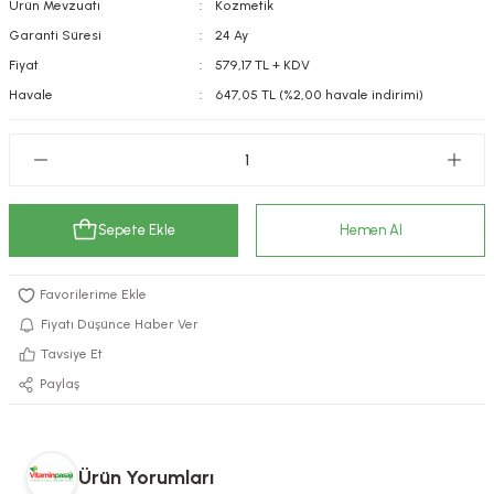
Ürün Mevzuatı
Kozmetik
kımı
e Mendilleri
ri
Garanti Süresi
24 Ay
Fiyat
579,17 TL + KDV
llagen Cilt Bakımı
ve Emzikleri
Hijyeni
Kovucular
Havale
647,05 TL (%2,00 havale indirimi)
uları
kımı
gler
ty Collagen
ları
Sepete Ekle
Hemen Al
ar, Şekerler
ünleri
ar
ebiyotikler
rı
Fiyatı Düşünce Haber Ver
Tavsiye Et
Paylaş
e Tuzlar
ı
er
raller
i ve Nebulizatörler
Ürün Yorumları