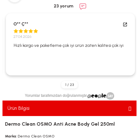
ekler
ve Sabunları
yotlar
23 yorum
e Losyonlar
sterler
O** Ç**
klar
27.04.2026
Hızlı kargo ve paketleme çok iyi ürün zaten kalitesi çok iyi
leri
Yorumlar tarafımızdan doğrulanmıştır.
Ürün Bilgisi
Dermo Clean OSMO Anti Acne Body Gel 250ml
Marka
: Dermo Clean OSMO