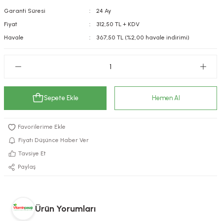
Garanti Süresi
24 Ay
kımı
e Mendilleri
ri
Fiyat
312,50 TL + KDV
llagen Cilt Bakımı
ve Emzikleri
Hijyeni
Kovucular
Havale
367,50 TL (%2,00 havale indirimi)
uları
kımı
gler
ty Collagen
ları
Sepete Ekle
Hemen Al
ar, Şekerler
ünleri
ar
ebiyotikler
rı
Fiyatı Düşünce Haber Ver
Tavsiye Et
Paylaş
e Tuzlar
ı
er
raller
i ve Nebulizatörler
Ürün Yorumları