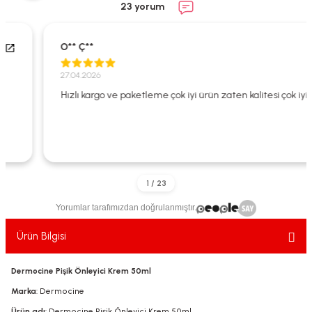
23 yorum
ekler
ve Sabunları
yotlar
e Losyonlar
sterler
O** Ç**
27.04.2026
klar
Hızlı kargo ve paketleme çok iyi ürün zaten kalitesi çok iyi
leri
Yorumlar tarafımızdan doğrulanmıştır.
Ürün Bilgisi
Dermocine Pişik Önleyici Krem 50ml
Marka
: Dermocine
Ürün adı
: Dermocine Pişik Önleyici Krem 50ml