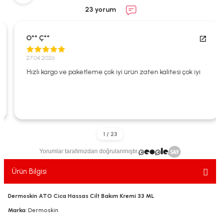
ekler
ve Sabunları
yotlar
23 yorum
e Losyonlar
sterler
O** Ç**
klar
27.04.2026
Hızlı kargo ve paketleme çok iyi ürün zaten kalitesi çok iyi
leri
Yorumlar tarafımızdan doğrulanmıştır.
Ürün Bilgisi
Dermoskin ATO Cica Hassas Cilt Bakım Kremi 33 ML
Marka
: Dermoskin