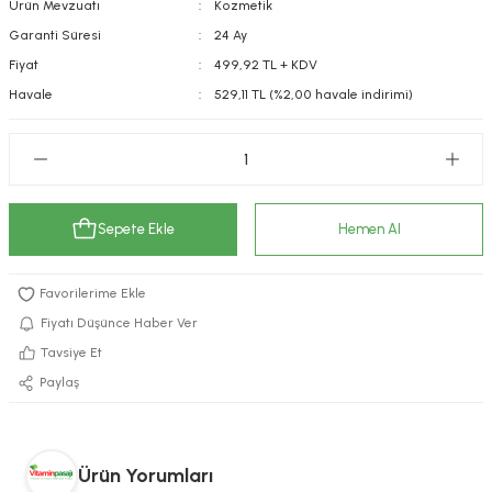
Ürün Mevzuatı
Kozmetik
kımı
e Mendilleri
ri
Garanti Süresi
24 Ay
Fiyat
499,92 TL + KDV
llagen Cilt Bakımı
ve Emzikleri
Hijyeni
Kovucular
Havale
529,11 TL (%2,00 havale indirimi)
uları
kımı
gler
ty Collagen
ları
Sepete Ekle
Hemen Al
ar, Şekerler
ünleri
ar
ebiyotikler
rı
Fiyatı Düşünce Haber Ver
Tavsiye Et
Paylaş
e Tuzlar
ı
er
raller
i ve Nebulizatörler
Ürün Yorumları