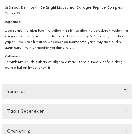
Ürün adı
: Dermoskin Be Bright Liposomal Collagen Peptide Complex
Serum 30 ml
Açıklama
:
Lipozomal Kolajen Peptitler,cilde hızlı bir şekilde nüfus ederek yaşlanma
karşıtı bakım sağlar, cildin daha parlak ve canlı görünmesi için bakım
yapar. Hyaluronik Asit ve Saccharide Isomerate yardımıylada cildin
uzun süreli nemlenmesine yardımcı olur.
Kullanımı
:
Temizlenmiş cilde sabah ve akşam olmak üzere günde 2 defa birkaç
damla kullanılması önerilir.
Yorumlar
Taksit Seçenekleri
Bu ürüne ilk yorumu siz yapın!
Önerileriniz