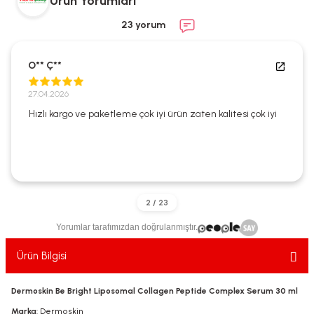
Ürün Yorumları
ekler
ve Sabunları
yotlar
23 yorum
e Losyonlar
sterler
O** Ç**
klar
27.04.2026
Hızlı kargo ve paketleme çok iyi ürün zaten kalitesi çok iyi
leri
Yorumlar tarafımızdan doğrulanmıştır.
Ürün Bilgisi
Dermoskin Be Bright Liposomal Collagen Peptide Complex Serum 30 ml
Marka
: Dermoskin