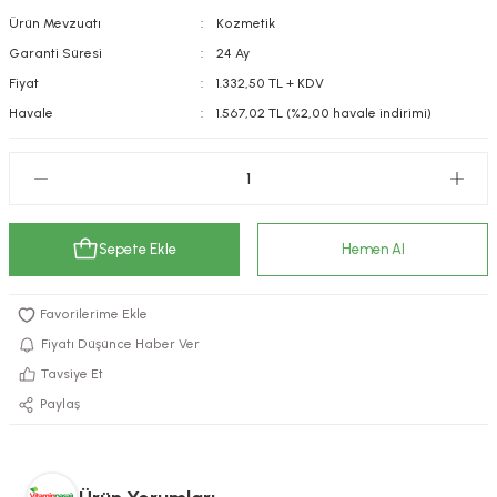
Ürün Mevzuatı
Kozmetik
kımı
e Mendilleri
ri
Garanti Süresi
24 Ay
llagen Cilt Bakımı
ve Emzikleri
Hijyeni
Kovucular
Fiyat
1.332,50 TL + KDV
Havale
1.567,02 TL (%2,00 havale indirimi)
uları
kımı
gler
ty Collagen
ları
ar, Şekerler
ünleri
ar
Sepete Ekle
Hemen Al
ebiyotikler
rı
Fiyatı Düşünce Haber Ver
Tavsiye Et
Paylaş
e Tuzlar
ı
er
raller
i ve Nebulizatörler