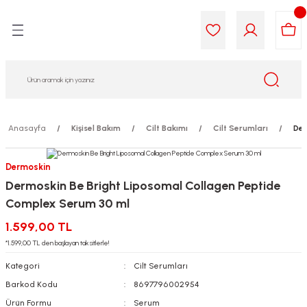
Geri Dön
Geri Dön
Geri Dön
Geri Dön
Geri Dön
Geri Dön
i Gıda
ek
am
leri
lik
sit
opolis
iyeleri
Anasayfa
Kişisel Bakım
Cilt Bakımı
Cilt Serumları
Der
yel ve Uçucu Yağlar
ımı
ları
r
Dermoskin
Dermoskin Be Bright Liposomal Collagen Peptide
ega 3...)
akımı
ımı
aratları
Complex Serum 30 ml
ımı
on Testleri
icileri
1.599,00 TL
*1.599,00 TL den başlayan taksitlerle!
tleri
kımı
Kategori
Cilt Serumları
Barkod Kodu
8697796002954
iyeleri
e Temizleme
Ürün Formu
Serum