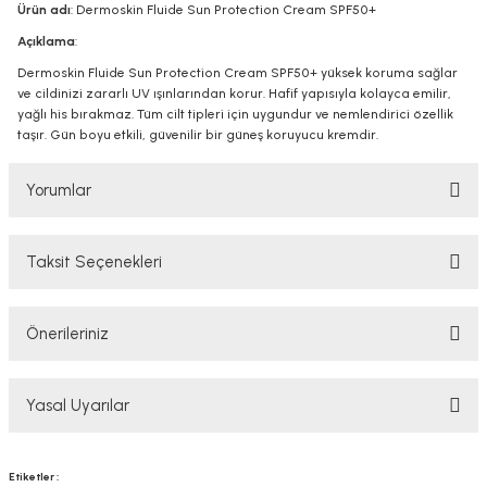
Ürün adı
: Dermoskin Fluide Sun Protection Cream SPF50+
Açıklama
:
Dermoskin Fluide Sun Protection Cream SPF50+ yüksek koruma sağlar
ve cildinizi zararlı UV ışınlarından korur. Hafif yapısıyla kolayca emilir,
yağlı his bırakmaz. Tüm cilt tipleri için uygundur ve nemlendirici özellik
taşır. Gün boyu etkili, güvenilir bir güneş koruyucu kremdir.
Yorumlar
Taksit Seçenekleri
Bu ürüne ilk yorumu siz yapın!
Önerileriniz
Yorum Yaz
Bu ürünün fiyat bilgisi, resim, ürün açıklamalarında ve diğer konularda
Yasal Uyarılar
yetersiz gördüğünüz noktaları öneri formunu kullanarak tarafımıza
iletebilirsiniz.
Görüş ve önerileriniz için teşekkür ederiz.
YASAL UYARI
Etiketler :