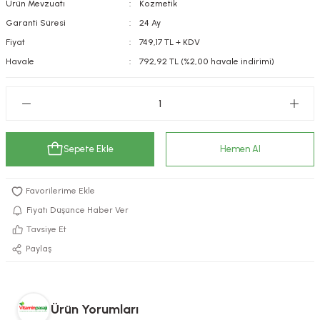
Ürün Mevzuatı
Kozmetik
kımı
e Mendilleri
ri
Garanti Süresi
24 Ay
Fiyat
749,17 TL + KDV
llagen Cilt Bakımı
ve Emzikleri
Hijyeni
Kovucular
Havale
792,92 TL (%2,00 havale indirimi)
uları
kımı
gler
ty Collagen
ları
Sepete Ekle
Hemen Al
ar, Şekerler
ünleri
ar
ebiyotikler
rı
Fiyatı Düşünce Haber Ver
Tavsiye Et
Paylaş
e Tuzlar
ı
er
raller
i ve Nebulizatörler
Ürün Yorumları