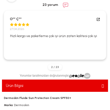
ekler
ve Sabunları
yotlar
23 yorum
e Losyonlar
sterler
O** Ç**
klar
27.04.2026
Hızlı kargo ve paketleme çok iyi ürün zaten kalitesi çok iyi
leri
Yorumlar tarafımızdan doğrulanmıştır.
Ürün Bilgisi
Dermoskin Fluide Sun Protection Cream SPF50+
Marka
: Dermoskin