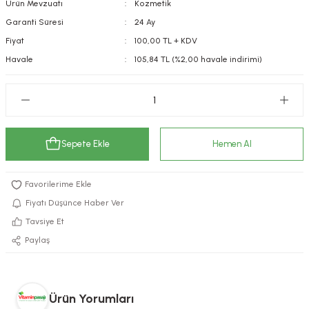
Ürün Mevzuatı
Kozmetik
kımı
e Mendilleri
ri
Garanti Süresi
24 Ay
Fiyat
100,00 TL + KDV
llagen Cilt Bakımı
ve Emzikleri
Hijyeni
Kovucular
Havale
105,84 TL (%2,00 havale indirimi)
uları
kımı
gler
ty Collagen
ları
Sepete Ekle
Hemen Al
ar, Şekerler
ünleri
ar
ebiyotikler
rı
Fiyatı Düşünce Haber Ver
Tavsiye Et
Paylaş
e Tuzlar
ı
er
raller
i ve Nebulizatörler
Ürün Yorumları