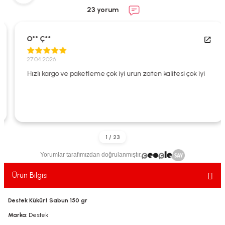
ekler
ve Sabunları
yotlar
23 yorum
e Losyonlar
sterler
O** Ç**
klar
27.04.2026
Hızlı kargo ve paketleme çok iyi ürün zaten kalitesi çok iyi
leri
Yorumlar tarafımızdan doğrulanmıştır.
Ürün Bilgisi
Destek Kükürt Sabun 150 gr
Marka
: Destek