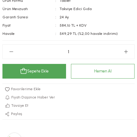
Ürün Formu
Tablet
kımı
e Mendilleri
ri
Ürün Mevzuatı
Takviye Edici Gıda
Garanti Süresi
24 Ay
llagen Cilt Bakımı
ve Emzikleri
Hijyeni
Kovucular
Fiyat
584,16 TL + KDV
Havale
549,29 TL (%2,00 havale indirimi)
uları
kımı
gler
ty Collagen
ları
ar, Şekerler
ünleri
ar
Sepete Ekle
Hemen Al
ebiyotikler
rı
Fiyatı Düşünce Haber Ver
Tavsiye Et
e Tuzlar
ı
er
Paylaş
raller
i ve Nebulizatörler