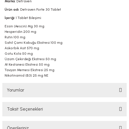
Marka
: Detraven
Ürün adı
: Detraven Forte 30 Tablet
İçeriği
: 1 Tablet Bileşimi
Essin (Aescin) Mg 30 mg
Hesperidin 200 mg
Rutin 100 mg
Sahil Çami Kabuğu Ekstresi 100 mg
Askorbik Asit 570 mg
Gotu Kola 50 mg
Üzüm Çekirdeği Ekstresi 50 mg
At Kestanesi Ekstresi 50 mg
Tavşan Memesi Ekstresi 25 mg
Nikotinamid (B3) 25 mg NE
Yorumlar
Taksit Seçenekleri
Bu ürüne ilk yorumu siz yapın!
Önerileriniz