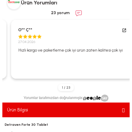
Ürün Yorumları
ekler
ve Sabunları
yotlar
23 yorum
e Losyonlar
sterler
O** Ç**
klar
27.04.2026
Hızlı kargo ve paketleme çok iyi ürün zaten kalitesi çok iyi
leri
Yorumlar tarafımızdan doğrulanmıştır.
Ürün Bilgisi
Detraven Forte 30 Tablet