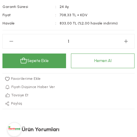
Garanti Süresi
24 Ay
kımı
e Mendilleri
ri
Fiyat
708,33 TL + KDV
llagen Cilt Bakımı
ve Emzikleri
Hijyeni
Kovucular
Havale
833,00 TL (%2,00 havale indirimi)
uları
kımı
gler
ty Collagen
ları
Sepete Ekle
Hemen Al
ar, Şekerler
ünleri
ar
ebiyotikler
rı
Fiyatı Düşünce Haber Ver
Tavsiye Et
Paylaş
e Tuzlar
ı
er
raller
i ve Nebulizatörler
Ürün Yorumları