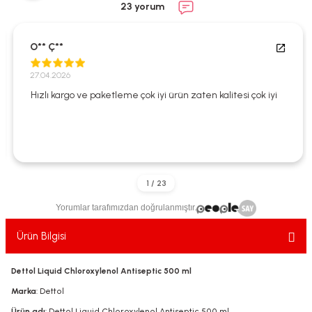
23 yorum
ekler
ve Sabunları
yotlar
e Losyonlar
sterler
O** Ç**
27.04.2026
klar
Hızlı kargo ve paketleme çok iyi ürün zaten kalitesi çok iyi
leri
Yorumlar tarafımızdan doğrulanmıştır.
Ürün Bilgisi
Dettol Liquid Chloroxylenol Antiseptic 500 ml
Marka
: Dettol
Ürün adı
: Dettol Liquid Chloroxylenol Antiseptic 500 ml