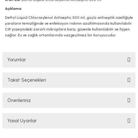
Açıklama
:
Dettol Liquid Chloroxylenol Antiseptic 500 ml, güçlü antiseptik özelliğiyle
yaraların temizliğinde ve enfeksiyon riskinin azaltılmasında kullanılabilir.
Cilt yüzeyindeki zararlı mikroplara karşı, güvenle kullanılabilir ve hijyen
sağlar. Ev ve sağlık ortamlarında vazgeçilmez bir koruyucudur.
Yorumlar
Taksit Seçenekleri
Bu ürüne ilk yorumu siz yapın!
Önerileriniz
Yorum Yaz
Bu ürünün fiyat bilgisi, resim, ürün açıklamalarında ve diğer konularda
Yasal Uyarılar
yetersiz gördüğünüz noktaları öneri formunu kullanarak tarafımıza
iletebilirsiniz.
Görüş ve önerileriniz için teşekkür ederiz.
YASAL UYARI