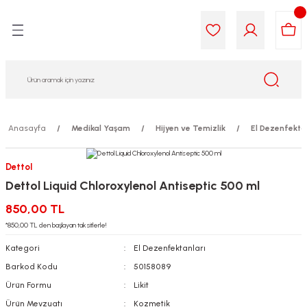
Geri Dön
Geri Dön
Geri Dön
Geri Dön
Geri Dön
Geri Dön
i Gıda
ek
am
leri
lik
sit
opolis
iyeleri
Anasayfa
Medikal Yaşam
Hijyen ve Temizlik
El Dezenfekta
yel ve Uçucu Yağlar
ımı
ları
r
Dettol
Dettol Liquid Chloroxylenol Antiseptic 500 ml
ega 3...)
akımı
ımı
aratları
850,00 TL
ımı
on Testleri
icileri
*850,00 TL den başlayan taksitlerle!
Kategori
El Dezenfektanları
tleri
kımı
Barkod Kodu
50158089
Ürün Formu
Likit
iyeleri
e Temizleme
Ürün Mevzuatı
Kozmetik