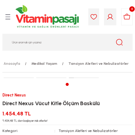
Geri Dön
Geri Dön
Geri Dön
Geri Dön
Geri Dön
Geri Dön
0
i Gıda
ek
am
leri
lik
sit
opolis
iyeleri
Anasayfa
Medikal Yaşam
Tansiyon Aletleri ve Nebulizatörler
yel ve Uçucu Yağlar
ımı
ları
r
ega 3...)
akımı
ımı
aratları
Direct Nexus
ımı
on Testleri
icileri
Direct Nexus Vücut Kitle Ölçüm Baskülü
tleri
kımı
1.454,48 TL
*1.454,48 TL den başlayan taksitlerle!
iyeleri
e Temizleme
Kategori
Tansiyon Aletleri ve Nebulizatörler