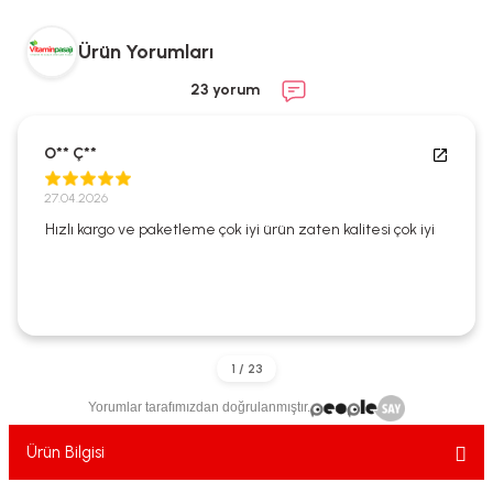
ekler
ve Sabunları
yotlar
Ürün Yorumları
e Losyonlar
sterler
23 yorum
klar
O** Ç**
27.04.2026
Hızlı kargo ve paketleme çok iyi ürün zaten kalitesi çok iyi
leri
Yorumlar tarafımızdan doğrulanmıştır.
Ürün Bilgisi