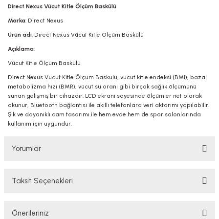
Direct Nexus Vücut Kitle Ölçüm Baskülü
Marka
: Direct Nexus
Ürün adı
: Direct Nexus Vücut Kitle Ölçüm Baskülü
Açıklama
:
Vücut Kitle Ölçüm Baskülü
Direct Nexus Vücut Kitle Ölçüm Baskülü, vücut kitle endeksi (BMI), bazal
metabolizma hızı (BMR), vücut su oranı gibi birçok sağlık ölçümünü
sunan gelişmiş bir cihazdır. LCD ekranı sayesinde ölçümler net olarak
okunur, Bluetooth bağlantısı ile akıllı telefonlara veri aktarımı yapılabilir.
Şık ve dayanıklı cam tasarımı ile hem evde hem de spor salonlarında
kullanım için uygundur.
Yorumlar
Taksit Seçenekleri
Bu ürüne ilk yorumu siz yapın!
Önerileriniz
Yorum Yaz