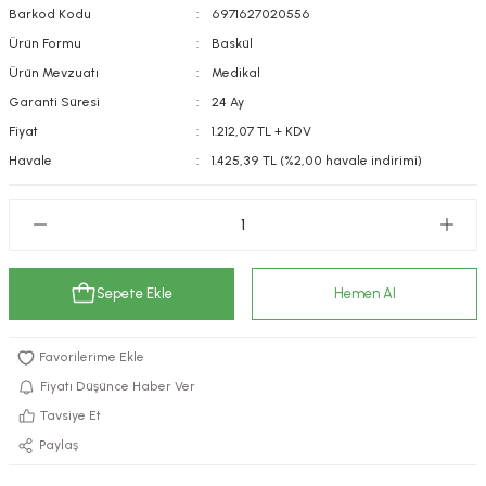
Barkod Kodu
6971627020556
kımı
e Mendilleri
ri
Ürün Formu
Baskül
Ürün Mevzuatı
Medikal
llagen Cilt Bakımı
ve Emzikleri
Hijyeni
Kovucular
Garanti Süresi
24 Ay
uları
kımı
gler
Fiyat
1.212,07 TL + KDV
Havale
1.425,39 TL (%2,00 havale indirimi)
ty Collagen
ları
ar, Şekerler
ünleri
ar
ebiyotikler
rı
Sepete Ekle
Hemen Al
Fiyatı Düşünce Haber Ver
e Tuzlar
ı
er
Tavsiye Et
Paylaş
raller
i ve Nebulizatörler