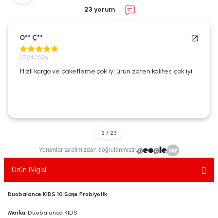
ekler
ve Sabunları
yotlar
23 yorum
e Losyonlar
sterler
O** Ç**
klar
27.04.2026
Hızlı kargo ve paketleme çok iyi ürün zaten kalitesi çok iyi
leri
Yorumlar tarafımızdan doğrulanmıştır.
Ürün Bilgisi
Duobalance KIDS 10 Saşe Probiyotik
Marka
: Duobalance KIDS