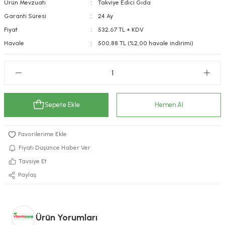
Ürün Mevzuatı
Takviye Edici Gıda
kımı
e Mendilleri
ri
Garanti Süresi
24 Ay
Fiyat
532,67 TL + KDV
llagen Cilt Bakımı
ve Emzikleri
Hijyeni
Kovucular
Havale
500,88 TL (%2,00 havale indirimi)
uları
kımı
gler
ty Collagen
ları
Sepete Ekle
Hemen Al
ar, Şekerler
ünleri
ar
ebiyotikler
rı
Fiyatı Düşünce Haber Ver
Tavsiye Et
Paylaş
e Tuzlar
ı
er
raller
i ve Nebulizatörler
Ürün Yorumları