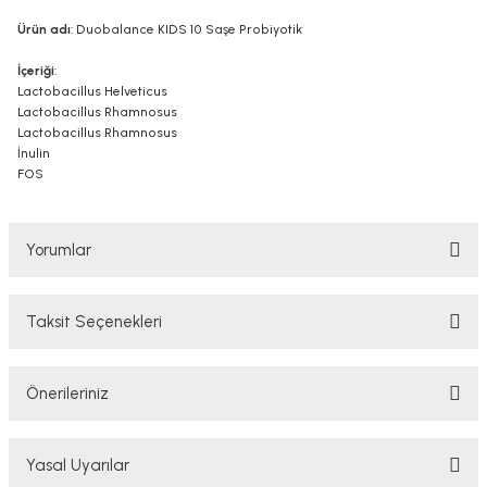
Ürün adı
: Duobalance KIDS 10 Saşe Probiyotik
İçeriği
:
Lactobacillus Helveticus
Lactobacillus Rhamnosus
Lactobacillus Rhamnosus
İnulin
FOS
Yorumlar
Taksit Seçenekleri
Bu ürüne ilk yorumu siz yapın!
Önerileriniz
Yorum Yaz
Bu ürünün fiyat bilgisi, resim, ürün açıklamalarında ve diğer konularda
Yasal Uyarılar
yetersiz gördüğünüz noktaları öneri formunu kullanarak tarafımıza