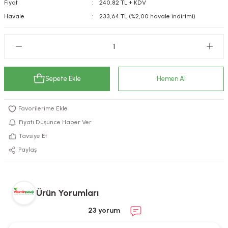
Fiyat
240,82 TL + KDV
kımı
e Mendilleri
ri
Havale
233,64 TL (%2,00 havale indirimi)
llagen Cilt Bakımı
ve Emzikleri
Hijyeni
Kovucular
uları
kımı
gler
Sepete Ekle
Hemen Al
ty Collagen
ları
ar, Şekerler
ünleri
ar
Fiyatı Düşünce Haber Ver
Tavsiye Et
ebiyotikler
rı
Paylaş
e Tuzlar
ı
er
Ürün Yorumları
23 yorum
raller
i ve Nebulizatörler