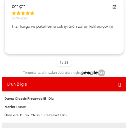
ekler
ve Sabunları
yotlar
O** Ç**
27.04.2026
e Losyonlar
sterler
Hızlı kargo ve paketleme çok iyi ürün zaten kalitesi çok iyi
klar
Yorumlar tarafımızdan doğrulanmıştır.
leri
Ürün Bilgisi
Durex Classic Prezervatif 10lu
Marka
: Durex
Ürün adı
: Durex Classic Prezervatif 10lu