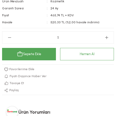
Ürün Mevzuatı
Kozmetik
kımı
e Mendilleri
ri
Garanti Süresi
24 Ay
Fiyat
465,74 TL + KDV
llagen Cilt Bakımı
ve Emzikleri
Hijyeni
Kovucular
Havale
520,33 TL (%2,00 havale indirimi)
uları
kımı
gler
ty Collagen
ları
Sepete Ekle
Hemen Al
ar, Şekerler
ünleri
ar
ebiyotikler
rı
Fiyatı Düşünce Haber Ver
Tavsiye Et
Paylaş
e Tuzlar
ı
er
raller
i ve Nebulizatörler
Ürün Yorumları