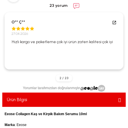
ekler
ve Sabunları
yotlar
23 yorum
e Losyonlar
sterler
O** Ç**
klar
27.04.2026
Hızlı kargo ve paketleme çok iyi ürün zaten kalitesi çok iyi
leri
Yorumlar tarafımızdan doğrulanmıştır.
Ürün Bilgisi
Eeose Collagen Kaş ve Kirpik Bakım Serumu 10ml
Marka
: Eeose