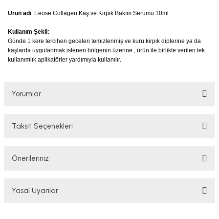
Ürün adı
: Eeose Collagen Kaş ve Kirpik Bakım Serumu 10ml
Kullanım Şekli:
Günde 1 kere tercihen geceleri temizlenmiş ve kuru kirpik diplerine ya da
kaşlarda uygulanmak istenen bölgenin üzerine , ürün ile birlikte verilen tek
kullanımlık aplikatörler yardımıyla kullanılır.
Yorumlar
Taksit Seçenekleri
Bu ürüne ilk yorumu siz yapın!
Önerileriniz
Yorum Yaz
Bu ürünün fiyat bilgisi, resim, ürün açıklamalarında ve diğer konularda
Yasal Uyarılar
yetersiz gördüğünüz noktaları öneri formunu kullanarak tarafımıza
iletebilirsiniz.
Görüş ve önerileriniz için teşekkür ederiz.
YASAL UYARI