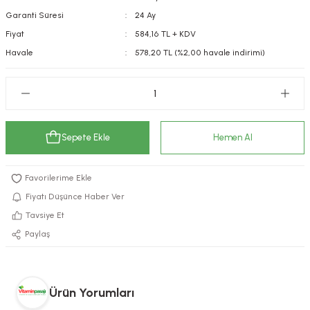
Garanti Süresi
24 Ay
kımı
e Mendilleri
ri
Fiyat
584,16 TL + KDV
llagen Cilt Bakımı
ve Emzikleri
Hijyeni
Kovucular
Havale
578,20 TL (%2,00 havale indirimi)
uları
kımı
gler
ty Collagen
ları
Sepete Ekle
Hemen Al
ar, Şekerler
ünleri
ar
ebiyotikler
rı
Fiyatı Düşünce Haber Ver
Tavsiye Et
Paylaş
e Tuzlar
ı
er
raller
i ve Nebulizatörler
Ürün Yorumları