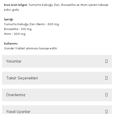
Kısa ürün bilgisi:
Yumurta Kabuğu Zarı, Boswellia ve Msm içeren takviye
edici gıda
İçeriği:
Yumurta Kabuğu Zarı (Nem) - 500 mg
Boswellia - 100 mg
Msm - 200 mg
Kullanımı:
Günde 1 tablet alınması tavsiye edilir.
Yorumlar
Taksit Seçenekleri
Bu ürüne ilk yorumu siz yapın!
Önerileriniz
Yorum Yaz
Bu ürünün fiyat bilgisi, resim, ürün açıklamalarında ve diğer konularda
Yasal Uyarılar
yetersiz gördüğünüz noktaları öneri formunu kullanarak tarafımıza