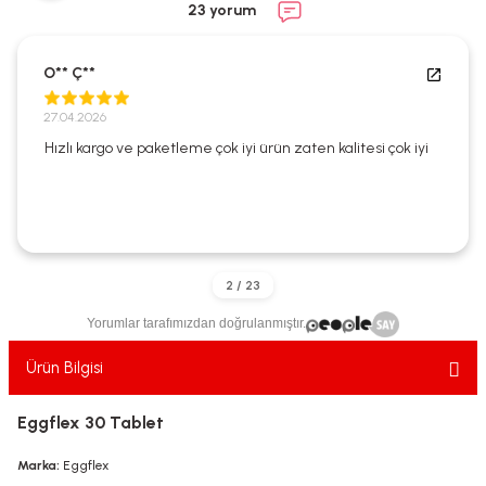
23 yorum
ekler
ve Sabunları
yotlar
e Losyonlar
sterler
O** Ç**
27.04.2026
klar
Hızlı kargo ve paketleme çok iyi ürün zaten kalitesi çok iyi
leri
Yorumlar tarafımızdan doğrulanmıştır.
Ürün Bilgisi
Eggflex 30 Tablet
Marka:
Eggflex