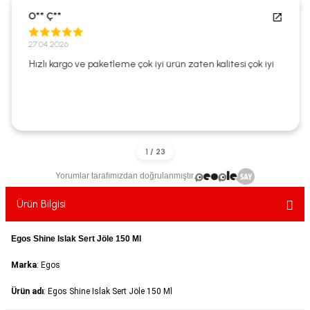
ekler
ve Sabunları
yotlar
O** Ç**
27.04.2026
e Losyonlar
sterler
Hızlı kargo ve paketleme çok iyi ürün zaten kalitesi çok iyi
klar
Yorumlar tarafımızdan doğrulanmıştır.
leri
Ürün Bilgisi
Egos Shine Islak Sert Jöle 150 Ml
Marka
: Egos
Ürün adı
: Egos Shine Islak Sert Jöle 150 Ml