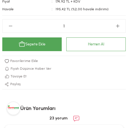
Fiyat
174,92 TL + KDV
kımı
e Mendilleri
ri
Havale
195,42 TL (%2,00 havale indirimi)
llagen Cilt Bakımı
ve Emzikleri
Hijyeni
Kovucular
uları
kımı
gler
Sepete Ekle
Hemen Al
ty Collagen
ları
ar, Şekerler
ünleri
ar
Fiyatı Düşünce Haber Ver
Tavsiye Et
ebiyotikler
rı
Paylaş
e Tuzlar
ı
er
Ürün Yorumları
23 yorum
raller
i ve Nebulizatörler