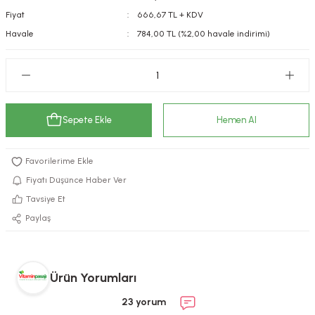
Fiyat
666,67 TL + KDV
kımı
e Mendilleri
ri
Havale
784,00 TL (%2,00 havale indirimi)
llagen Cilt Bakımı
ve Emzikleri
Hijyeni
Kovucular
uları
kımı
gler
ty Collagen
ları
Sepete Ekle
Hemen Al
ar, Şekerler
ünleri
ar
Fiyatı Düşünce Haber Ver
ebiyotikler
rı
Tavsiye Et
Paylaş
e Tuzlar
ı
er
Ürün Yorumları
raller
i ve Nebulizatörler
23 yorum