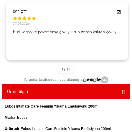
ekler
ve Sabunları
yotlar
O** Ç**
e Losyonlar
sterler
27.04.2026
Hızlı kargo ve paketleme çok iyi ürün zaten kalitesi çok iyi
klar
leri
Yorumlar tarafımızdan doğrulanmıştır.
Ürün Bilgisi
Eubos Intimate Care Feminin Yıkama Emülsiyonu 200ml
Marka
: Eubos
Ürün adı
: Eubos Intimate Care Feminin Yıkama Emülsiyonu 200ml