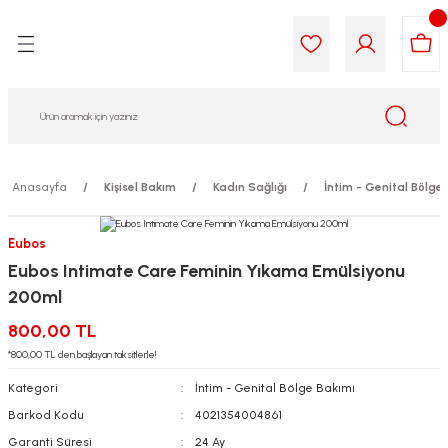
Geri Dön
Geri Dön
Geri Dön
Geri Dön
Geri Dön
Geri Dön
i Gıda
ek
am
leri
lik
sit
opolis
iyeleri
Anasayfa
Kişisel Bakım
Kadın Sağlığı
İntim - Genital Bölge
yel ve Uçucu Yağlar
ımı
ları
r
Eubos
Eubos Intimate Care Feminin Yıkama Emülsiyonu
ega 3...)
akımı
ımı
aratları
200ml
ımı
on Testleri
icileri
800,00 TL
*800,00 TL den başlayan taksitlerle!
tleri
kımı
Kategori
İntim - Genital Bölge Bakımı
Barkod Kodu
4021354004861
iyeleri
e Temizleme
Garanti Süresi
24 Ay