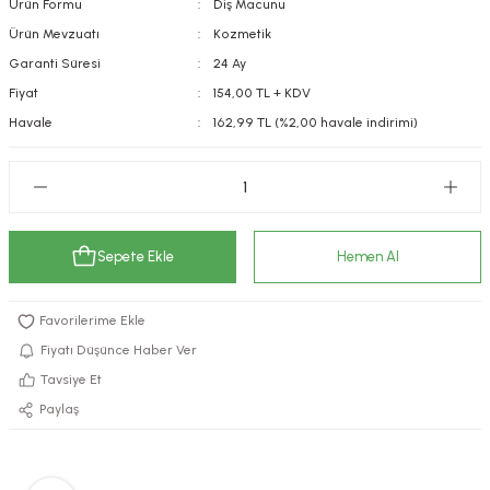
Ürün Formu
Diş Macunu
kımı
e Mendilleri
ri
Ürün Mevzuatı
Kozmetik
Garanti Süresi
24 Ay
llagen Cilt Bakımı
ve Emzikleri
Hijyeni
Kovucular
Fiyat
154,00 TL + KDV
Havale
162,99 TL (%2,00 havale indirimi)
uları
kımı
gler
ty Collagen
ları
ar, Şekerler
ünleri
ar
Sepete Ekle
Hemen Al
ebiyotikler
rı
Fiyatı Düşünce Haber Ver
Tavsiye Et
e Tuzlar
ı
er
Paylaş
raller
i ve Nebulizatörler