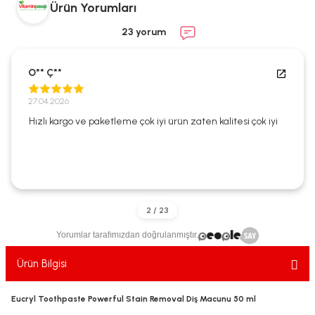
Ürün Yorumları
ekler
ve Sabunları
yotlar
23 yorum
e Losyonlar
sterler
O** Ç**
klar
27.04.2026
Hızlı kargo ve paketleme çok iyi ürün zaten kalitesi çok iyi
leri
Yorumlar tarafımızdan doğrulanmıştır.
Ürün Bilgisi
Eucryl Toothpaste Powerful Stain Removal Diş Macunu 50 ml