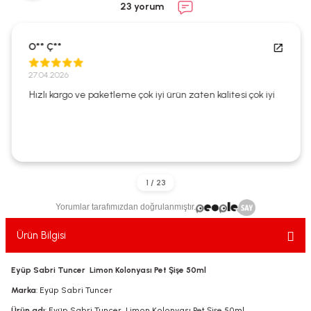
23 yorum
ekler
ve Sabunları
yotlar
e Losyonlar
sterler
O** Ç**
27.04.2026
klar
Hızlı kargo ve paketleme çok iyi ürün zaten kalitesi çok iyi
leri
Yorumlar tarafımızdan doğrulanmıştır.
Ürün Bilgisi
Eyüp Sabri Tuncer Limon Kolonyası Pet Şişe 50ml
Marka
: Eyüp Sabri Tuncer
Ürün adı
: Eyüp Sabri Tuncer Limon Kolonyası Pet Şişe 50ml