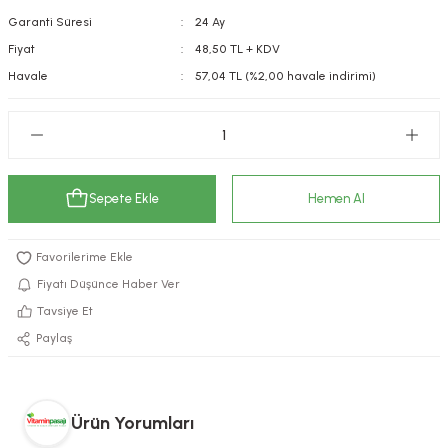
Garanti Süresi
24 Ay
kımı
e Mendilleri
ri
Fiyat
48,50 TL + KDV
llagen Cilt Bakımı
ve Emzikleri
Hijyeni
Kovucular
Havale
57,04 TL (%2,00 havale indirimi)
uları
kımı
gler
ty Collagen
ları
Sepete Ekle
Hemen Al
ar, Şekerler
ünleri
ar
ebiyotikler
rı
Fiyatı Düşünce Haber Ver
Tavsiye Et
Paylaş
e Tuzlar
ı
er
raller
i ve Nebulizatörler
Ürün Yorumları