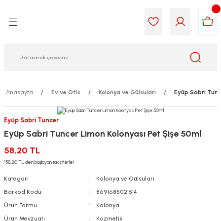
Geri Dön
Geri Dön
Geri Dön
Geri Dön
Geri Dön
Geri Dön
i Gıda
ek
am
leri
lik
sit
opolis
iyeleri
Anasayfa
Ev ve Ofis
Kolonya ve Gülsuları
Eyüp Sabri Tunce
yel ve Uçucu Yağlar
ımı
ları
r
Eyüp Sabri Tuncer
Eyüp Sabri Tuncer Limon Kolonyası Pet Şişe 50ml
ega 3...)
akımı
ımı
aratları
58,20 TL
ımı
on Testleri
icileri
*58,20 TL den başlayan taksitlerle!
Kategori
Kolonya ve Gülsuları
tleri
kımı
Barkod Kodu
8691685021514
Ürün Formu
Kolonya
iyeleri
e Temizleme
Ürün Mevzuatı
Kozmetik