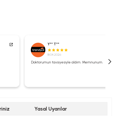
Y** T**
18.04.2026
Doktorumun tavsiyesiyle aldım. Memnunum.
riniz
Yasal Uyarılar