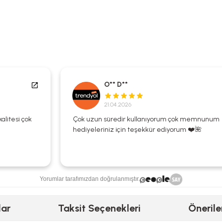
O** D**
21.04.2026
Çok uzun süredir kullanıyorum çok memnunum
hediyeleriniz için teşekkür ediyorum ❤️🌺
Yorumlar tarafımızdan doğrulanmıştır.
lar
Taksit Seçenekleri
Önerile