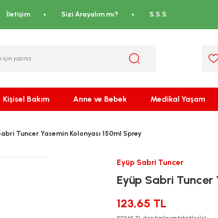
İletişim
Sizi Arayalım mı?
S.S.S
Kişisel Bakım
Anne ve Bebek
Medikal Yaşam
abri Tuncer Yasemin Kolonyası 150ml Sprey
Eyüp Sabri Tuncer
Eyüp Sabri Tuncer 
123,65 TL