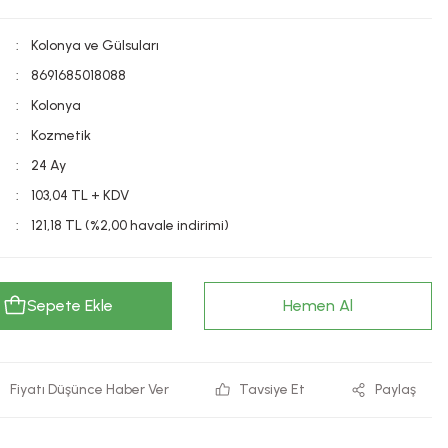
Kolonya ve Gülsuları
8691685018088
Kolonya
Kozmetik
24 Ay
103,04 TL + KDV
121,18 TL (%2,00 havale indirimi)
Sepete Ekle
Hemen Al
Fiyatı Düşünce Haber Ver
Tavsiye Et
Paylaş