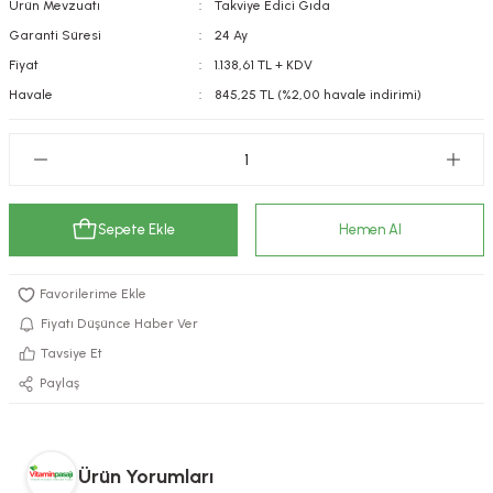
Ürün Mevzuatı
Takviye Edici Gıda
kımı
e Mendilleri
ri
Garanti Süresi
24 Ay
Fiyat
1.138,61 TL + KDV
llagen Cilt Bakımı
ve Emzikleri
Hijyeni
Kovucular
Havale
845,25 TL (%2,00 havale indirimi)
uları
kımı
gler
ty Collagen
ları
Sepete Ekle
Hemen Al
ar, Şekerler
ünleri
ar
ebiyotikler
rı
Fiyatı Düşünce Haber Ver
Tavsiye Et
Paylaş
e Tuzlar
ı
er
raller
i ve Nebulizatörler
Ürün Yorumları