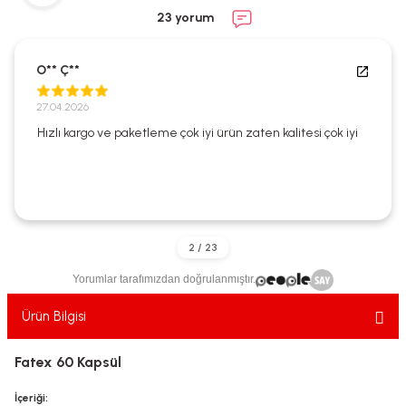
ekler
ve Sabunları
yotlar
23 yorum
e Losyonlar
sterler
O** Ç**
klar
27.04.2026
Hızlı kargo ve paketleme çok iyi ürün zaten kalitesi çok iyi
leri
Yorumlar tarafımızdan doğrulanmıştır.
Ürün Bilgisi
Fatex 60 Kapsül
İçeriği: