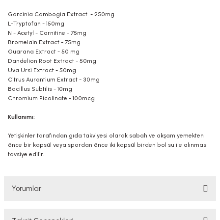
Garcinia Cambogia Extract - 250mg
L-Tryptofan - 150mg
N - Acetyl - Carnitine - 75mg
Bromelain Extract - 75mg
Guarana Extract - 50 mg
Dandelion Root Extract - 50mg
Uva Ursi Extract - 50mg
Citrus Aurantium Extract - 30mg
Bacillus Subtilis - 10mg
Chromium Picolinate - 100mcg
Kullanımı:
Yetişkinler tarafından gıda takviyesi olarak sabah ve akşam yemekten
önce bir kapsül veya spordan önce iki kapsül birden bol su ile alınması
tavsiye edilir.
Yorumlar