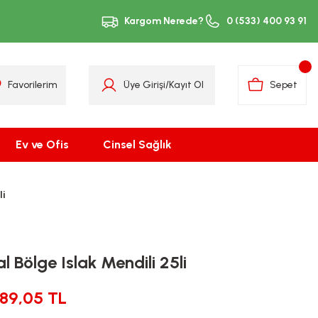
Kargom Nerede?
0 (533) 400 93 91
Favorilerim
Üye Girişi
/
Kayıt Ol
Sepet
Ev ve Ofis
Cinsel Sağlık
li
l Bölge Islak Mendili 25li
189,05 TL