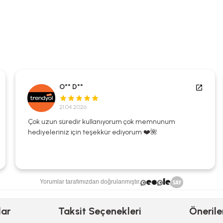
O** D**
21.04.2026
Çok uzun süredir kullanıyorum çok memnunum
hediyeleriniz için teşekkür ediyorum ❤️🌺
Yorumlar tarafımızdan doğrulanmıştır.
lar
Taksit Seçenekleri
Önerile