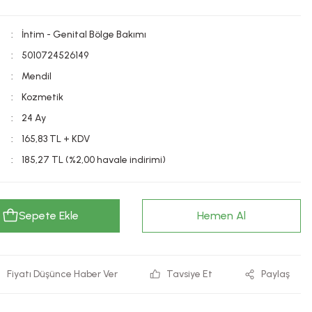
İntim - Genital Bölge Bakımı
5010724526149
Mendil
Kozmetik
24 Ay
165,83 TL + KDV
185,27 TL (%2,00 havale indirimi)
Sepete Ekle
Hemen Al
Fiyatı Düşünce Haber Ver
Tavsiye Et
Paylaş