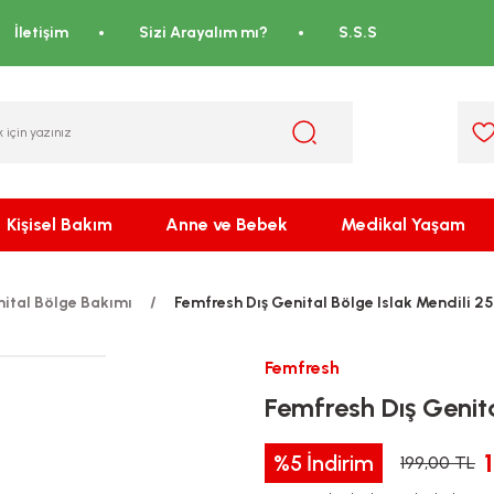
İletişim
Sizi Arayalım mı?
S.S.S
Kişisel Bakım
Anne ve Bebek
Medikal Yaşam
nital Bölge Bakımı
Femfresh Dış Genital Bölge Islak Mendili 25
Femfresh
Femfresh Dış Genita
%5
İndirim
199,00 TL