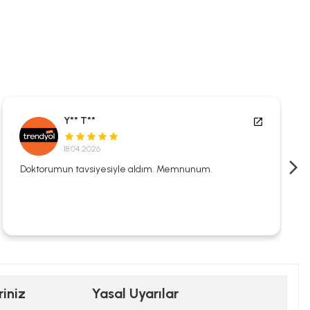
Y** T**
18.04.2026
Doktorumun tavsiyesiyle aldım. Memnunum.
riniz
Yasal Uyarılar