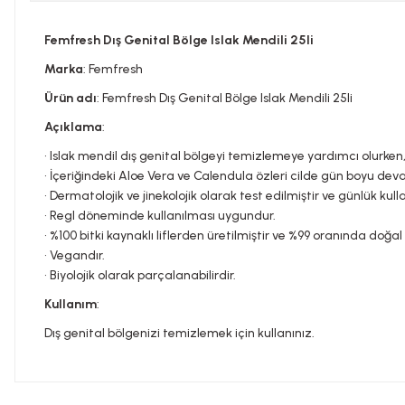
Femfresh Dış Genital Bölge Islak Mendili 25li
Marka
: Femfresh
Ürün adı
: Femfresh Dış Genital Bölge Islak Mendili 25li
Açıklama
:
• Islak mendil dış genital bölgeyi temizlemeye yardımcı olurken,
• İçeriğindeki Aloe Vera ve Calendula özleri cilde gün boyu de
• Dermatolojik ve jinekolojik olarak test edilmiştir ve günlük ku
• Regl döneminde kullanılması uygundur.
• %100 bitki kaynaklı liflerden üretilmiştir ve %99 oranında doğal i
• Vegandır.
• Biyolojik olarak parçalanabilirdir.
Kullanım
:
Dış genital bölgenizi temizlemek için kullanınız.