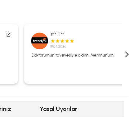
Y** T**
18.04.2026
Doktorumun tavsiyesiyle aldım. Memnunum.
riniz
Yasal Uyarılar