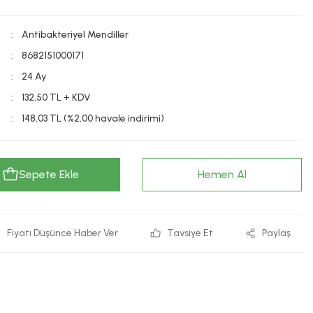
Antibakteriyel Mendiller
8682151000171
24 Ay
132,50 TL + KDV
148,03 TL (%2,00 havale indirimi)
Sepete Ekle
Hemen Al
Fiyatı Düşünce Haber Ver
Tavsiye Et
Paylaş