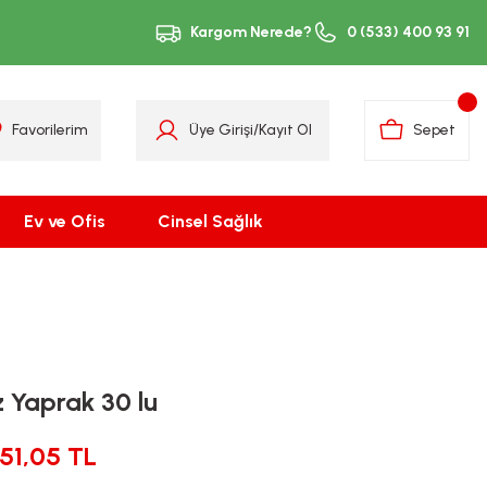
Kargom Nerede?
0 (533) 400 93 91
Favorilerim
Üye Girişi
/
Kayıt Ol
Sepet
Ev ve Ofis
Cinsel Sağlık
ez Yaprak 30 lu
151,05 TL