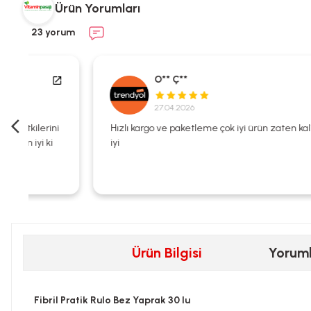
Ürün Yorumları
23 yorum
O** Ç**
27.04.2026
i
Hızlı kargo ve paketleme çok iyi ürün zaten kalitesi çok
iyi
Ürün Bilgisi
Yorum
Fibril Pratik Rulo Bez Yaprak 30 lu