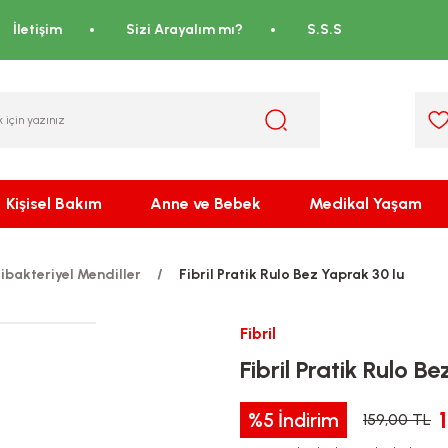
İletişim
Sizi Arayalım mı?
S.S.S
Kişisel Bakım
Anne ve Bebek
Medikal Yaşam
ibakteriyel Mendiller
Fibril Pratik Rulo Bez Yaprak 30 lu
Fibril
Fibril Pratik Rulo B
%5
İndirim
159,00 TL