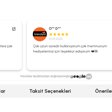
O** D**
21.04.2026
Çok uzun süredir kullanıyorum çok memnunum
hediyeleriniz için teşekkür ediyorum ❤️🌺
Yorumlar tarafımızdan doğrulanmıştır.
lar
Taksit Seçenekleri
Önerile