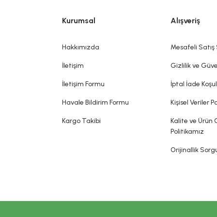
Gönder
RMOKOZMETİK ÜRÜNLERİNDE TANITIM VE SAĞLIK BEYANI İLE İLGİL
Kurumsal
Alışveriş
rnaklar, kıllar, saçlar, dudaklar ve dış genital organlar gibi değişik 
koku vermek, görünümünü değiştirmek ve/veya vücut kokularını düzelt
Hakkımızda
Mesafeli Satış
bir hastalığı tedavi ettiği, tedavisine yardımcı olduğu, hastalığı önle
dia edilemez. Sitemizde belirtilen açıklamalar, üretici, ithalatçı firmalar
İletişim
Gizlilik ve Güve
sin olarak gerçekleşeceği ya da yan etkileri olmadığı anlamını taşımaz.
İletişim Formu
İptal İade Koşul
Havale Bildirim Formu
Kişisel Veriler Po
Kargo Takibi
Kalite ve Ürün 
Politikamız
Orijinallik Sor