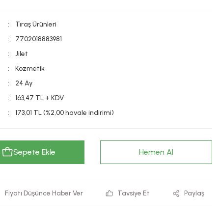
Tıraş Ürünleri
7702018883981
Jilet
Kozmetik
24 Ay
163,47 TL + KDV
173,01 TL (%2,00 havale indirimi)
Sepete Ekle
Hemen Al
Fiyatı Düşünce Haber Ver
Tavsiye Et
Paylaş