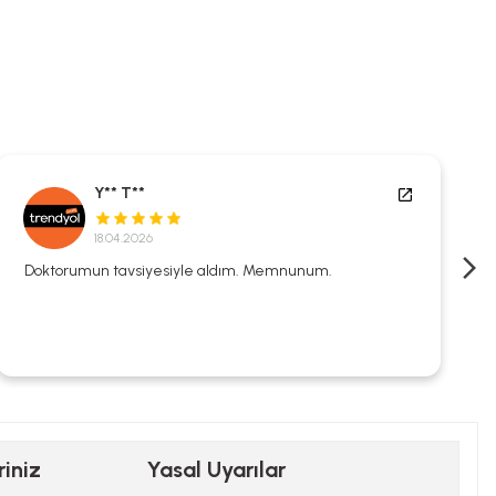
Y** T**
18.04.2026
Doktorumun tavsiyesiyle aldım. Memnunum.
riniz
Yasal Uyarılar