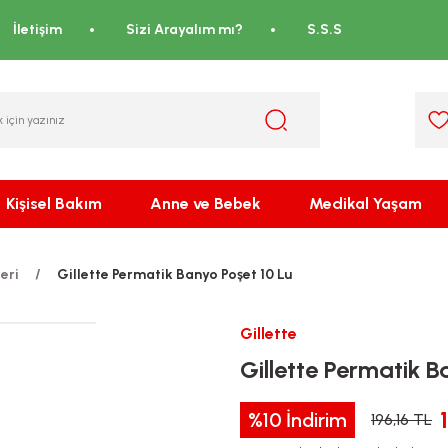
İletişim
Sizi Arayalım mı?
S.S.S
Kişisel Bakım
Anne ve Bebek
Medikal Yaşam
eri
Gillette Permatik Banyo Poşet 10 Lu
Gillette
Gillette Permatik B
%10
İndirim
196,16 TL