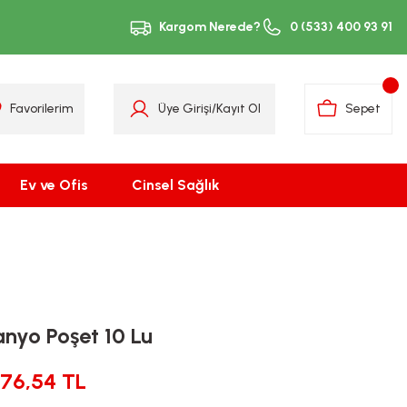
Kargom Nerede?
0 (533) 400 93 91
Favorilerim
Üye Girişi
/
Kayıt Ol
Sepet
Ev ve Ofis
Cinsel Sağlık
anyo Poşet 10 Lu
176,54 TL