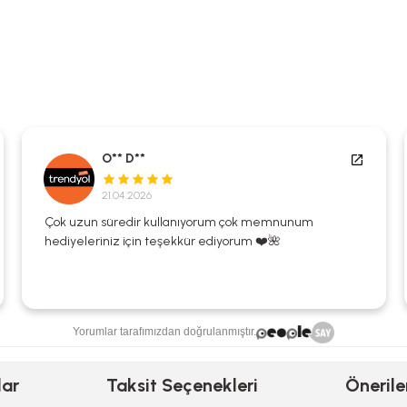
O** D**
21.04.2026
Çok uzun süredir kullanıyorum çok memnunum
hediyeleriniz için teşekkür ediyorum ❤️🌺
Yorumlar tarafımızdan doğrulanmıştır.
lar
Taksit Seçenekleri
Önerile