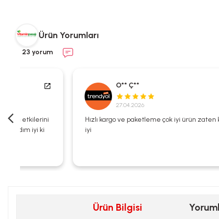
Ürün Yorumları
23 yorum
O** Ç**
27.04.2026
i
Hızlı kargo ve paketleme çok iyi ürün zaten kalitesi çok
iyi
Ürün Bilgisi
Yorum