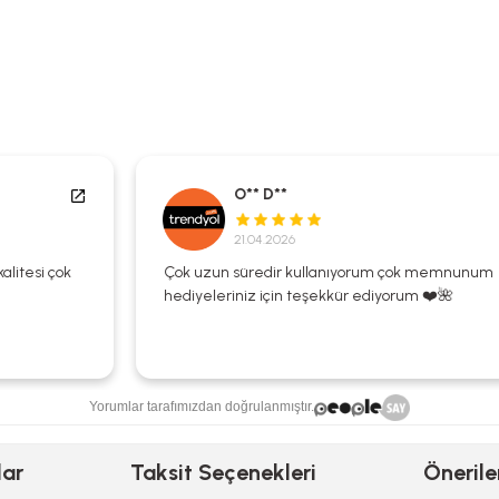
O** D**
21.04.2026
Çok uzun süredir kullanıyorum çok memnunum
hediyeleriniz için teşekkür ediyorum ❤️🌺
Yorumlar tarafımızdan doğrulanmıştır.
lar
Taksit Seçenekleri
Önerile