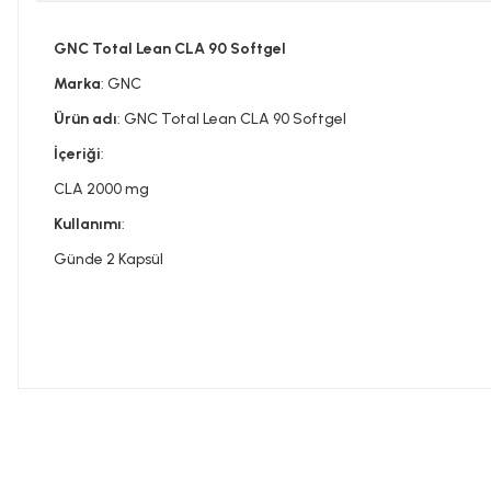
GNC Total Lean CLA 90 Softgel
Marka
: GNC
Ürün adı
: GNC Total Lean CLA 90 Softgel
İçeriği
:
CLA 2000 mg
Kullanımı
:
Günde 2 Kapsül
Bu ürünün fiyat bilgisi, resim, ürün açıklamalarında ve diğer konula
Görüş ve önerileriniz için teşekkür ederiz.
Tavsiye edilen günlük kullanım dozunu aşmayınız. Takviye edi