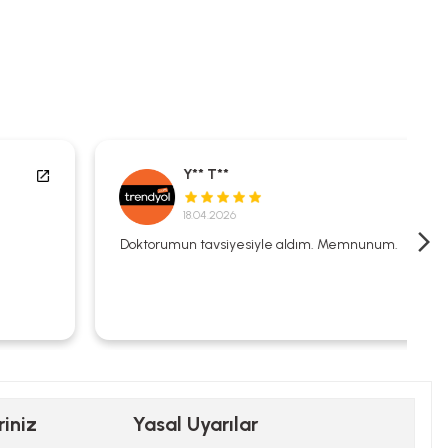
Y** T**
18.04.2026
Doktorumun tavsiyesiyle aldım. Memnunum.
riniz
Yasal Uyarılar