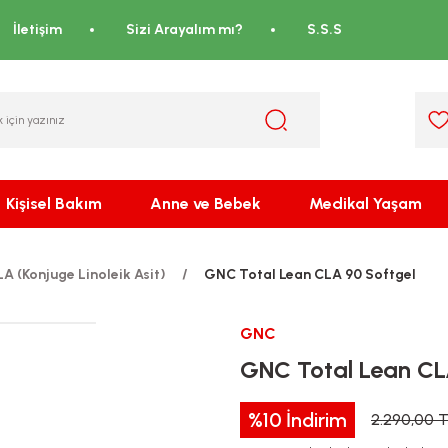
İletişim
Sizi Arayalım mı?
S.S.S
Kişisel Bakım
Anne ve Bebek
Medikal Yaşam
A (Konjuge Linoleik Asit)
GNC Total Lean CLA 90 Softgel
GNC
GNC Total Lean CL
%10
İndirim
2.290,00 