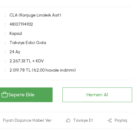
CLA (Konjuge Linoleik Asit)
48107194932
Kapsül
Takviye Edici Gıda
24 Ay
2.267,33 TL + KDV
2.019,78 TL (%2,00 havale indirimi)
Sepete Ekle
Hemen Al
Fiyatı Düşünce Haber Ver
Tavsiye Et
Paylaş