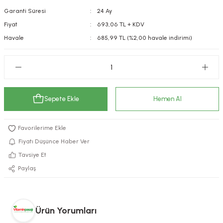
Garanti Süresi
24 Ay
kımı
e Mendilleri
ri
Fiyat
693,06 TL + KDV
llagen Cilt Bakımı
ve Emzikleri
Hijyeni
Kovucular
Havale
685,99 TL (%2,00 havale indirimi)
uları
kımı
gler
ty Collagen
ları
Sepete Ekle
Hemen Al
ar, Şekerler
ünleri
ar
ebiyotikler
rı
Fiyatı Düşünce Haber Ver
Tavsiye Et
Paylaş
e Tuzlar
ı
er
raller
i ve Nebulizatörler
Ürün Yorumları