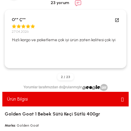
23 yorum
ekler
ve Sabunları
yotlar
e Losyonlar
sterler
O** Ç**
27.04.2026
klar
Hızlı kargo ve paketleme çok iyi ürün zaten kalitesi çok iyi
leri
Yorumlar tarafımızdan doğrulanmıştır.
Ürün Bilgisi
Golden Goat 1 Bebek Sütü Keçi Sütlü 400gr
Marka
: Golden Goat