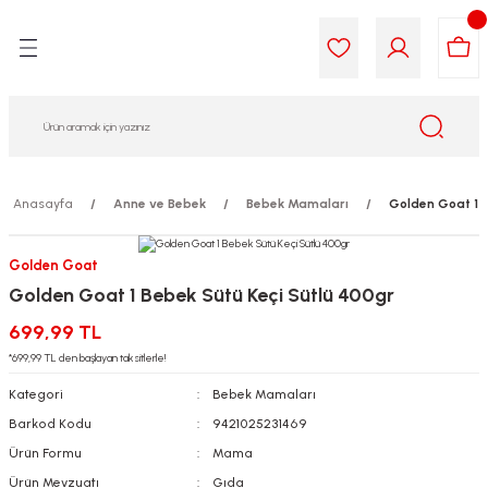
Geri Dön
Geri Dön
Geri Dön
Geri Dön
Geri Dön
Geri Dön
i Gıda
ek
am
leri
lik
sit
opolis
iyeleri
Anasayfa
Anne ve Bebek
Bebek Mamaları
Golden Goat 1 B
yel ve Uçucu Yağlar
ımı
ları
r
Golden Goat
Golden Goat 1 Bebek Sütü Keçi Sütlü 400gr
ega 3...)
akımı
ımı
aratları
699,99 TL
ımı
on Testleri
icileri
*699,99 TL den başlayan taksitlerle!
Kategori
Bebek Mamaları
tleri
kımı
Barkod Kodu
9421025231469
Ürün Formu
Mama
iyeleri
e Temizleme
Ürün Mevzuatı
Gıda